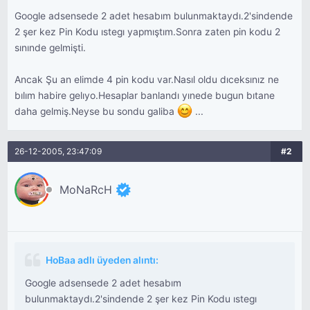
Google adsensede 2 adet hesabım bulunmaktaydı.2'sindende
2 şer kez Pin Kodu ıstegı yapmıştım.Sonra zaten pin kodu 2
sınınde gelmişti.
Ancak Şu an elimde 4 pin kodu var.Nasıl oldu dıceksınız ne
bılım habire gelıyo.Hesaplar banlandı yınede bugun bıtane
daha gelmiş.Neyse bu sondu galiba
...
26-12-2005, 23:47:09
#2
MoNaRcH
HoBaa adlı üyeden alıntı:
Google adsensede 2 adet hesabım
bulunmaktaydı.2'sindende 2 şer kez Pin Kodu ıstegı