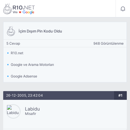
İçim Dışım Pin Kodu Oldu
5 Cevap
948 Görüntülenme
R10.net
Google ve Arama Motorları
Google Adsense
26-12-2005, 23:42:04
#1
Labidu
Misafir