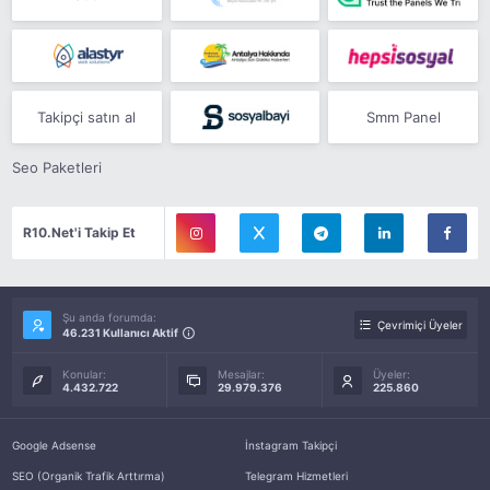
Takipçi satın al
Smm Panel
Seo Paketleri
R10.Net'i Takip Et
Şu anda forumda:
Çevrimiçi Üyeler
46.231 Kullanıcı Aktif
Konular:
Mesajlar:
Üyeler:
4.432.722
29.979.376
225.860
Google Adsense
İnstagram Takipçi
SEO (Organik Trafik Arttırma)
Telegram Hizmetleri