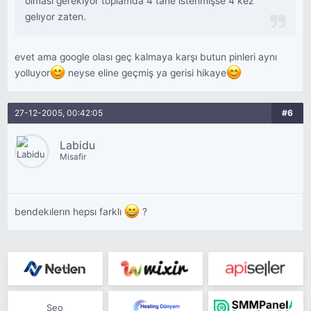
olması gerekıyor toplamda 4 tane ıstenmışse 4 kez
gelıyor zaten.
evet ama google olası geç kalmaya karşı butun pinleri aynı
yolluyor
neyse eline geçmiş ya gerisi hikaye
27-12-2005, 00:42:05
#6
Labidu
Misafir
bendekılerın hepsı farklı
?
Seo