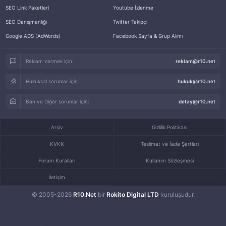
SEO Link Paketleri
Youtube İzlenme
SEO Danışmanlığı
Twitter Takipçi
Google ADS (AdWords)
Facebook Sayfa & Grup Alımı
Reklam vermek için:
reklam@r10.net
Hukuksal sorunlar için:
hukuk@r10.net
Ban ve Diğer sorunlar için:
detay@r10.net
Arşiv
Gizlilik Politikası
KVKK
Teslimat ve İade Şartları
Forum Kuralları
Kullanım Sözleşmesi
İletişim
© 2005-2026
R10.Net
bir
Rokito Digital LTD
kuruluşudur.