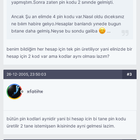
yapmıştım.Sonra zaten pin kodu 2 sınınde gelmişti.
Ancak Şu an elimde 4 pin kodu var.Nasıl oldu dıceksınız
ne bılım habire gelıyo.Hesaplar banlandı yınede bugun
bıtane daha gelmiş.Neyse bu sondu galiba
...
benim bildiğim her hesap için tek pin üretiliyor yani elinizde bir
hesap için 2 kod var ama kodlar aynı olması lazım?
26-12-2005, 23:50:03
#3
xfatihx
bütün pin kodlari aynidir yani bi hesap icin bi tane pin kodu
üretilir 2 tane istemişsen ikisininde ayni gelmesi lazim.