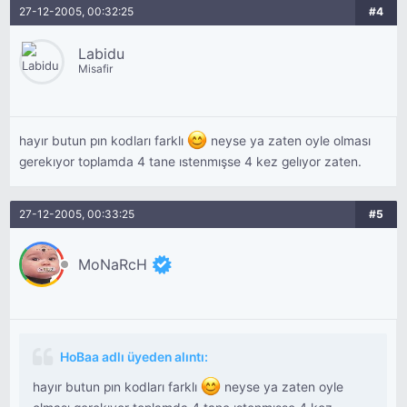
27-12-2005, 00:32:25
#4
Labidu
Misafir
hayır butun pın kodları farklı
neyse ya zaten oyle olması
gerekıyor toplamda 4 tane ıstenmışse 4 kez gelıyor zaten.
27-12-2005, 00:33:25
#5
MoNaRcH
HoBaa adlı üyeden alıntı:
hayır butun pın kodları farklı
neyse ya zaten oyle