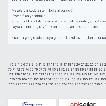
Mesela pin kodu sıstemı kullanılıyormu ?
İframe fılan yasakmı ?
Şu an bır tıka ortalama en cok veren kelıme nedır.yanı ortala
sayfa ızlenımlerı , sayfa tıklanma oranları nekadar onemlı
kısacası google adsenseye gore en buyuk avantajları neler sen
1
2
3
4
5
6
7
8
9
10
11
12
13
14
15
16
17
18
19
20
21
22
23
24
25
70
71
72
73
74
75
76
77
78
79
80
81
82
83
84
85
86
87
88
89
90
9
128
129
130
131
132
133
134
135
136
137
138
139
140
141
142
143
178
179
180
181
182
183
184
185
186
187
188
189
190
191
192
193
226
227
228
229
230
231
232
233
234
235
236
237
238
239
24