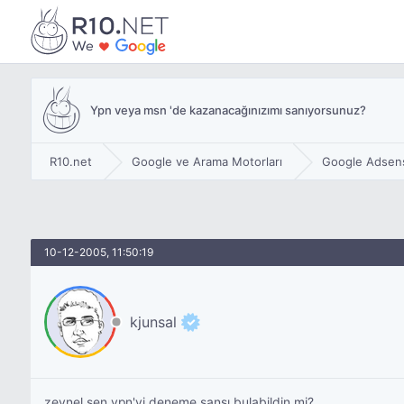
Ypn veya msn 'de kazanacağınızımı sanıyorsunuz?
R10.net
Google ve Arama Motorları
Google Adsen
10-12-2005, 11:50:19
kjunsal
zeynel sen ypn'yi deneme şansı bulabildin mi?