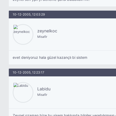
10-12-2005, 12:03:29
zeynelkoc
Misafir
evet deniyoruz hala güzel kazançlı bi sistem
10-12-2005, 12:23:17
Labidu
Misafir
Zeynel ozaman bize bu sisem hakkında bilgiler verebılırmısın 