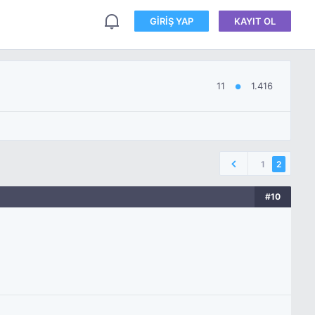
GIRIŞ YAP
KAYIT OL
11
1.416
●
1
2
#10