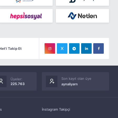
Net'i Takip Et
Son kayıt olan üye
Üyeler:
225.763
aynaliyarn
as
İnstagram Takipçi