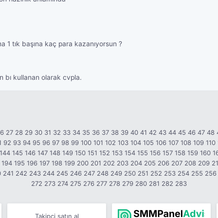
ma 1 tık başına kaç para kazanıyorsun ?
 bı kullanan olarak cvpla.
26
27
28
29
30
31
32
33
34
35
36
37
38
39
40
41
42
43
44
45
46
47
48
1
92
93
94
95
96
97
98
99
100
101
102
103
104
105
106
107
108
109
110
144
145
146
147
148
149
150
151
152
153
154
155
156
157
158
159
160
1
194
195
196
197
198
199
200
201
202
203
204
205
206
207
208
209
2
0
241
242
243
244
245
246
247
248
249
250
251
252
253
254
255
256
272
273
274
275
276
277
278
279
280
281
282
283
Takipçi satın al