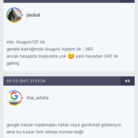
jackal
site: (bugun)120 tık
genele baktığımda (bugun) toplam tık : 360
ancak hesapda başkasite yok
yanı havadan 240 tık
gelmış
05-02-2007, 21:53:24
#4
the_white
google bazen toplamaları hatalı veya gecikmeli gösteriyor.
ama bu kadar fark olması normal değil