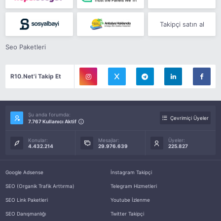
Takipçi satın al
Seo Paketleri
R10.Net'i Takip Et
Şu anda forumda:
Çevrimiçi Üyeler
7.767 Kullanıcı Aktif
Konular:
Mesajlar:
Üyeler:
4.432.214
29.976.639
225.827
Google Adsense
İnstagram Takipçi
SEO (Organik Trafik Arttırma)
Telegram Hizmetleri
SEO Link Paketleri
Youtube İzlenme
SEO Danışmanlığı
Twitter Takipçi