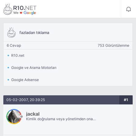
fazladan tıklama
6 Cevap
753 Görüntülenme
R10.net
Google ve Arama Motorları
Google Adsense
05-02-2007, 20:39:25
#1
jackal
Kimlik doğrulama veya yönetimden onay
bekliyor.