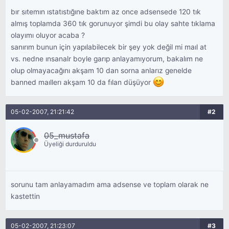
bır sıtemın ıstatıstığıne baktım az once adsensede 120 tık
almış toplamda 360 tık gorunuyor şimdi bu olay sahte tıklama
olayımı oluyor acaba ?
sanırım bunun için yapılabilecek bir şey yok değil mi maıl at
vs. nedne ınsanalr boyle garıp anlayamıyorum, bakalım ne
olup olmayacağını akşam 10 dan sorna anlarız genelde
banned maıllerı akşam 10 da fılan düşüyor
05-02-2007, 21:21:42
#2
05_mustafa
Üyeliği durduruldu
sorunu tam anlayamadım ama adsense ve toplam olarak ne
kastettin
05-02-2007, 21:23:07
#3