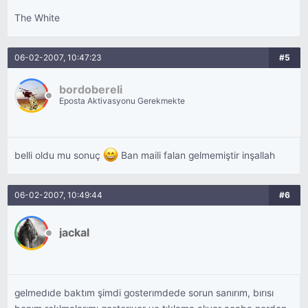
The White
06-02-2007, 10:47:23
#5
bordobereli
Eposta Aktivasyonu Gerekmekte
belli oldu mu sonuç
Ban maili falan gelmemiştir inşallah
06-02-2007, 10:49:44
#6
jackal
gelmedıde baktım şimdi gosterımdede sorun sanırım, bırısı