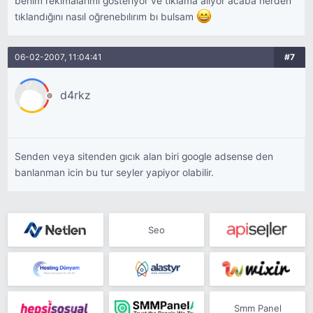
benım reklmalarımı gosterıyor ve tıklama alıyor acaba nerden
tıklandığını nasıl oğrenebılırım bı bulsam
06-02-2007, 11:04:41
#7
d4rkz
Senden veya sitenden gıcık alan biri google adsense den
banlanman icin bu tur seyler yapiyor olabilir.
Seo
Smm Panel