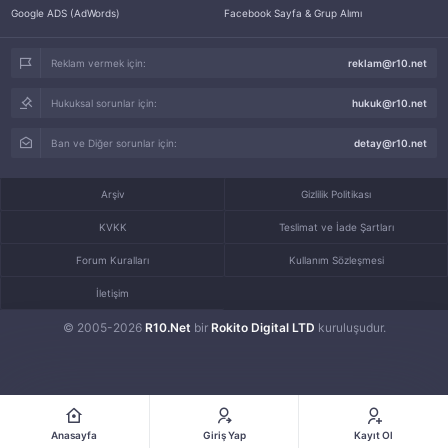
Google ADS (AdWords)
Facebook Sayfa & Grup Alımı
Reklam vermek için:
reklam@r10.net
Hukuksal sorunlar için:
hukuk@r10.net
Ban ve Diğer sorunlar için:
detay@r10.net
Arşiv
Gizlilik Politikası
KVKK
Teslimat ve İade Şartları
Forum Kuralları
Kullanım Sözleşmesi
İletişim
© 2005-2026
R10.Net
bir
Rokito Digital LTD
kuruluşudur.
Anasayfa
Giriş Yap
Kayıt Ol