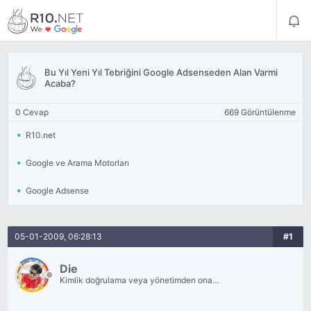
Bu Yıl Yeni Yıl Tebriğini Google Adsenseden Alan Varmi
Acaba?
0 Cevap
669 Görüntülenme
R10.net
Google ve Arama Motorları
Google Adsense
05-01-2009, 06:28:13
#1
Die
Kimlik doğrulama veya yönetimden onay
bekliyor.