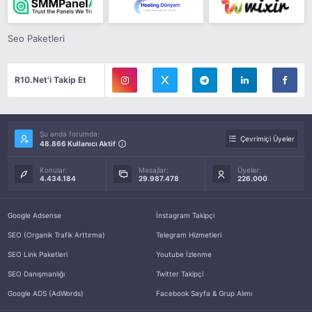
Seo Paketleri
R10.Net'i Takip Et
Şu anda forumda:
Çevrimiçi Üyeler
48.866 Kullanıcı Aktif
Konular:
Mesajlar:
Üyeler:
4.434.184
29.987.478
226.000
Google Adsense
İnstagram Takipçi
SEO (Organik Trafik Arttırma)
Telegram Hizmetleri
SEO Link Paketleri
Youtube İzlenme
SEO Danışmanlığı
Twitter Takipçi
Google ADS (AdWords)
Facebook Sayfa & Grup Alımı