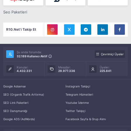
Seo Paketleri
R10.Net'i Takip Et
Şu anda forumda:
Çevrimiçi Üyeler
32.189 Kullanıcı Aktif
Konular:
Mesajlar:
Üyeler:
4.432.331
29.977.336
225.841
Google Adsense
İnstagram Takipçi
SEO (Organik Trafik Arttırma)
Telegram Hizmetleri
SEO Link Paketleri
Youtube İzlenme
SEO Danışmanlığı
Twitter Takipçi
Google ADS (AdWords)
Facebook Sayfa & Grup Alımı