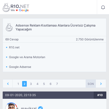
Adsense Reklam Kısıtlaması Alanlara Ücretsiz Çalışma
Yapacağım
69 Cevap
2.750 Görüntülenme
R10.net
Google ve Arama Motorları
Google Adsense
1
2
3
4
5
6
7
SON
09-01-2020, 22:13:35
#10
mavikral