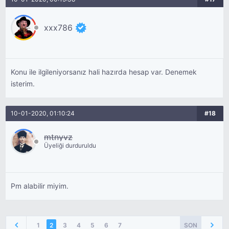
xxx786
Konu ile ilgileniyorsanız hali hazırda hesap var. Denemek
isterim.
10-01-2020, 01:10:24
#18
mtnyvz
Üyeliği durduruldu
Pm alabilir miyim.
1
2
3
4
5
6
7
SON