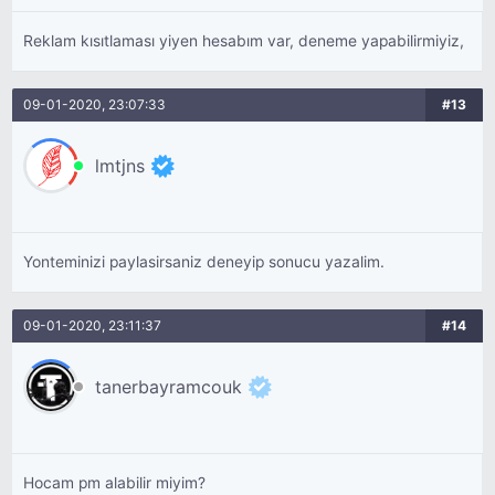
Reklam kısıtlaması yiyen hesabım var, deneme yapabilirmiyiz,
09-01-2020, 23:07:33
#13
lmtjns
Yonteminizi paylasirsaniz deneyip sonucu yazalim.
09-01-2020, 23:11:37
#14
tanerbayramcouk
Hocam pm alabilir miyim?