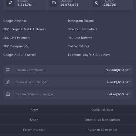
Konular:
Mesajlar:
Üyeler:
4.431.761
29.973.941
225.795
Google Adsense
İnstagram Takipçi
SEO (Organik Trafik Arttırma)
Telegram Hizmetleri
SEO Link Paketleri
Youtube İzlenme
SEO Danışmanlığı
Twitter Takipçi
Google ADS (AdWords)
Facebook Sayfa & Grup Alımı
Reklam vermek için:
reklam@r10.net
Hukuksal sorunlar için:
hukuk@r10.net
Ban ve Diğer sorunlar için:
detay@r10.net
Arşiv
Gizlilik Politikası
KVKK
Teslimat ve İade Şartları
Forum Kuralları
Kullanım Sözleşmesi