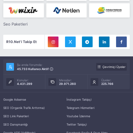
Seo Paketleri
R10.Net'i Takip Et
Şu anda forumda:
Çevrimiçi Üyeler
45.733 Kullanıcı Aktif
Konular:
Mesajlar:
Üyeler:
4.431.299
29.971.260
225.766
Google Adsense
İnstagram Takipçi
SEO (Organik Trafik Arttırma)
Telegram Hizmetleri
SEO Link Paketleri
Youtube İzlenme
SEO Danışmanlığı
Twitter Takipçi
Google ADS (AdWords)
Facebook Sayfa & Grup Alımı