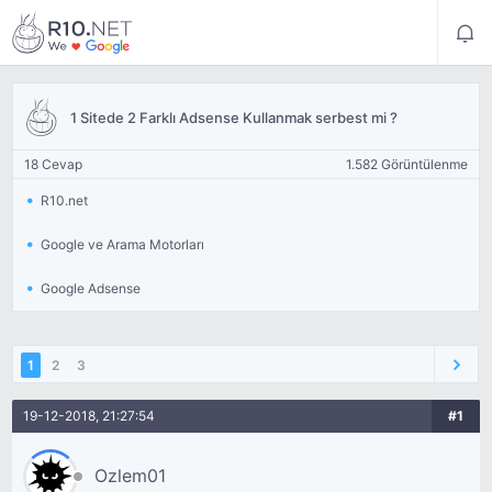
1 Sitede 2 Farklı Adsense Kullanmak serbest mi ?
18 Cevap
1.582 Görüntülenme
R10.net
Google ve Arama Motorları
Google Adsense
1
2
3
19-12-2018, 21:27:54
#1
Ozlem01