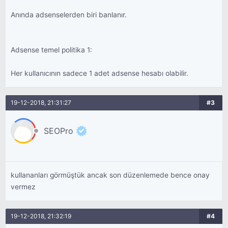
Anında adsenselerden biri banlanır.
Adsense temel politika 1:
Her kullanıcının sadece 1 adet adsense hesabı olabilir.
19-12-2018, 21:31:27
#3
SEOPro
kullananları görmüştük ancak son düzenlemede bence onay
vermez
19-12-2018, 21:32:19
#4