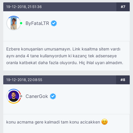
19-12-2018, 21:51:36
#7
ByFataLTR
Ezbere konuşanları umursamayın. Link kısaltma sitem vardı
aynı anda 4 tane kullanıyordum ki kazanç tek adsenseye
oranla katbekat daha fazla oluyordu. Hiç ihlal uyarı almadım.
19-12-2018, 22:08:55
#8
CanerGok
konu acmama gere kalmadi tam konu acicakken