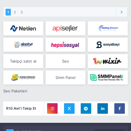
1
2
3
Takipçi satın al
Seo
Smm Panel
Seo Paketleri
R10.Net'i Takip Et