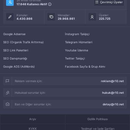
Şu anda forumda:
Çevrimiçi Üyeler
17.646 Kullanıcı Aktif
Konular:
Mesajlar:
Üyeler:
4.430.866
29.968.981
225.725
Google Adsense
İnstagram Takipçi
SEO (Organik Trafik Arttırma)
Telegram Hizmetleri
SEO Link Paketleri
Youtube İzlenme
SEO Danışmanlığı
Twitter Takipçi
Google ADS (AdWords)
Facebook Sayfa & Grup Alımı
Reklam vermek için:
reklam@r10.net
Hukuksal sorunlar için:
hukuk@r10.net
Ban ve Diğer sorunlar için:
detay@r10.net
Arşiv
Gizlilik Politikası
KVKK
Teslimat ve İade Şartları