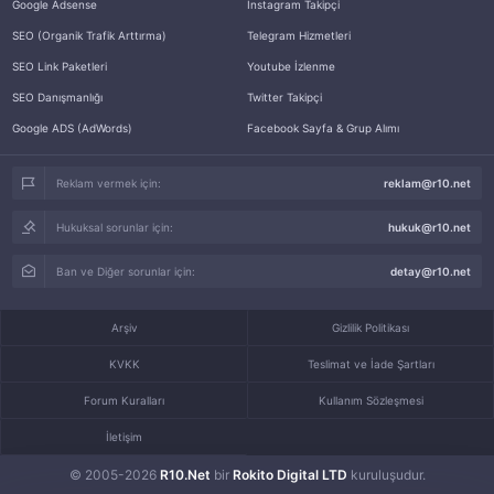
Google Adsense
İnstagram Takipçi
SEO (Organik Trafik Arttırma)
Telegram Hizmetleri
SEO Link Paketleri
Youtube İzlenme
SEO Danışmanlığı
Twitter Takipçi
Google ADS (AdWords)
Facebook Sayfa & Grup Alımı
Reklam vermek için:
reklam@r10.net
Hukuksal sorunlar için:
hukuk@r10.net
Ban ve Diğer sorunlar için:
detay@r10.net
Arşiv
Gizlilik Politikası
KVKK
Teslimat ve İade Şartları
Forum Kuralları
Kullanım Sözleşmesi
İletişim
© 2005-2026
R10.Net
bir
Rokito Digital LTD
kuruluşudur.