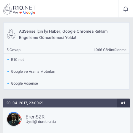
AdSense İçin İyi Haber; Google Chromea Reklam
Engelleme Güncellemesi Yolda!
5 Cevap
1.066 Görüntülenme
R10.net
Google ve Arama Motorları
Google Adsense
20-04-2017, 23:00:21
#1
ErenSZR
Üyeliği durduruldu