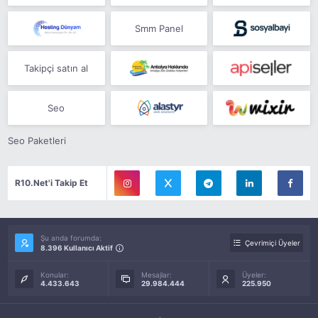
Smm Panel
Takipçi satın al
Seo
Seo Paketleri
R10.Net'i Takip Et
Şu anda forumda:
Çevrimiçi Üyeler
8.396 Kullanıcı Aktif
Konular:
Mesajlar:
Üyeler:
4.433.643
29.984.444
225.950