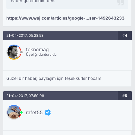
haber göremedim ben.
https://www.wsj.com/articles/google-...ser-1492643233
21-04-2017, 05:28:58
#4
teknomag
Üyeliği durduruldu
Güzel bir haber, paylaşım için teşekkürler hocam
21-04-2017, 07:50:08
#5
rafet55