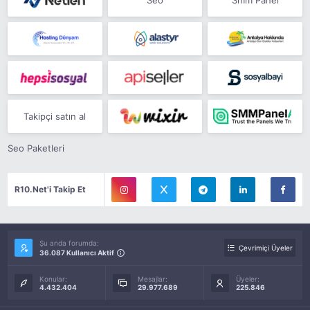
Takipçi satın al
Seo Paketleri
R10.Net'i Takip Et
Şu anda forumda:
Çevrimiçi Üyeler
36.087 Kullanıcı Aktif
Konular:
Mesajlar:
Üyeler:
4.432.404
29.977.689
225.846