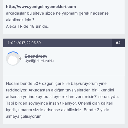
http://www.yenigelinyemekleri.com
arkadaşlar bu siteye sizce ne yapmam gerekir adsense
alabilmek için ?
Alexa TR'de 48 Bin'de..
11-02-2017, 22:05:50
#2
Spendrom
Üyeliği durduruldu
Hocam bende 50+ özgün içerik ile başvuruyorum yine
reddediyor. Arkadaştan aldığım tavsiyelerden biri; 'kendini
adsense yerine koy bu siteye reklam verir misin?' sorusuydu.
Tabi birden söyleyince insan tıkanıyor. Önemli olan kaliteli
içerik, umarım sizde adsense alabilirsiniz. Bende 2 yıldır
almaya çalışıyorum