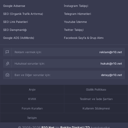
Google Adsense
İnstagram Takipçi
SEO (Organik Trafik Arttırma)
Telegram Hizmetleri
SEO Link Paketleri
Youtube İzlenme
SEO Danışmanlığı
Twitter Takipçi
Google ADS (AdWords)
Facebook Sayfa & Grup Alımı
Reklam vermek için:
reklam@r10.net
Hukuksal sorunlar için:
hukuk@r10.net
Ban ve Diğer sorunlar için:
detay@r10.net
Arşiv
Gizlilik Politikası
KVKK
Teslimat ve İade Şartları
Forum Kuralları
Kullanım Sözleşmesi
İletişim
© 2005-2026
R10.Net
bir
Rokito Digital LTD
kuruluşudur.