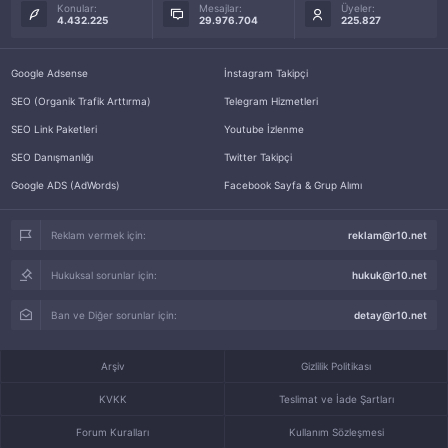
Konular:
Mesajlar:
Üyeler:
4.432.225
29.976.704
225.827
Google Adsense
İnstagram Takipçi
SEO (Organik Trafik Arttırma)
Telegram Hizmetleri
SEO Link Paketleri
Youtube İzlenme
SEO Danışmanlığı
Twitter Takipçi
Google ADS (AdWords)
Facebook Sayfa & Grup Alımı
Reklam vermek için:
reklam@r10.net
Hukuksal sorunlar için:
hukuk@r10.net
Ban ve Diğer sorunlar için:
detay@r10.net
Arşiv
Gizlilik Politikası
KVKK
Teslimat ve İade Şartları
Forum Kuralları
Kullanım Sözleşmesi