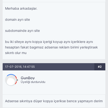
Merhaba arkadaşlar.
domain ayrı site
subdomainde ayrı site
bu iki siteye aynı kopya içerigi koyup aynı içeriklere aynı
hesaptan fakat bagımsız adsense reklam birimi yerleştirsek
sıkıntı olur mu
17-07-2016, 14:47:55
#2
GunBey
Üyeliği durduruldu
Adsense sıkıntıya düşer kopya içerikse bence yapmayın derim