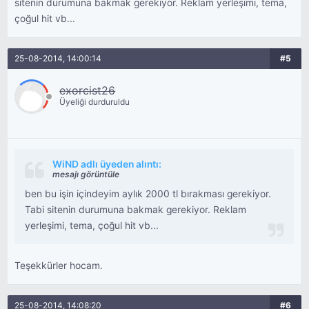
sitenin durumuna bakmak gerekiyor. Reklam yerleşimi, tema,
çoğul hit vb...
25-08-2014, 14:00:14
#5
exorcist26
Üyeliği durduruldu
WiND adlı üyeden alıntı:
mesajı görüntüle
ben bu işin içindeyim aylık 2000 tl bırakması gerekiyor.
Tabi sitenin durumuna bakmak gerekiyor. Reklam
yerleşimi, tema, çoğul hit vb...
Teşekkürler hocam.
25-08-2014, 14:08:20
#6