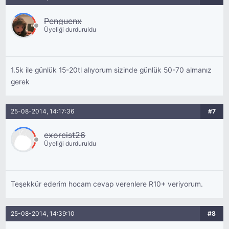
Penguenx
Üyeliği durduruldu
1.5k ile günlük 15-20tl alıyorum sizinde günlük 50-70 almanız
gerek
25-08-2014, 14:17:36
#7
exorcist26
Üyeliği durduruldu
Teşekkür ederim hocam cevap verenlere R10+ veriyorum.
25-08-2014, 14:39:10
#8