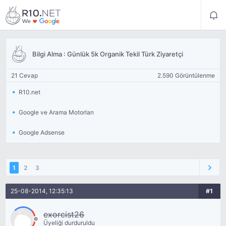
Bilgi Alma : Günlük 5k Organik Tekil Türk Ziyaretçi
21 Cevap
2.590 Görüntülenme
R10.net
Google ve Arama Motorları
Google Adsense
1
2
3
25-08-2014, 12:35:13
#1
exorcist26
Üyeliği durduruldu