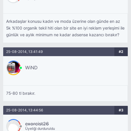
Arkadaşlar konusu kadın ve moda üzerine olan günde en az
5k %100 organik tekil hiti olan bir site en iyi reklam yerleşimi ile
günlük ve aylık minimum ne kadar adsense kazancı bırakır?
25-08-2014, 13:41:49
#2
WiND
75-80 tl bırakır.
25-08-2014, 13:44:56
#3
exorcist26
Üyeliği durduruldu