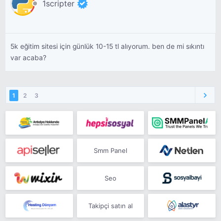
1scripter
5k eğitim sitesi için günlük 10-15 tl alıyorum. ben de mi sıkıntı
var acaba?
1
2
3
Smm Panel
Seo
Takipçi satın al