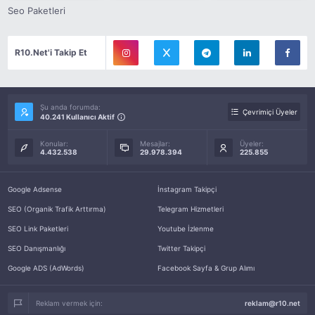
Seo Paketleri
R10.Net'i Takip Et
Şu anda forumda:
Çevrimiçi Üyeler
40.241 Kullanıcı Aktif
Konular:
Mesajlar:
Üyeler:
4.432.538
29.978.394
225.855
Google Adsense
İnstagram Takipçi
SEO (Organik Trafik Arttırma)
Telegram Hizmetleri
SEO Link Paketleri
Youtube İzlenme
SEO Danışmanlığı
Twitter Takipçi
Google ADS (AdWords)
Facebook Sayfa & Grup Alımı
Reklam vermek için:
reklam@r10.net