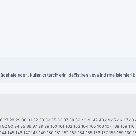
müdahale eden, kullanıcı tercihlerini değiştiren veya indirme işlemleri
26
27
28
29
30
31
32
33
34
35
36
37
38
39
40
41
42
43
44
45
46
47
48
1
92
93
94
95
96
97
98
99
100
101
102
103
104
105
106
107
108
109
110
144
145
146
147
148
149
150
151
152
153
154
155
156
157
158
159
160
1