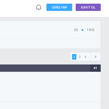
GIRIŞ YAP
KAYIT OL
22
1.512
●
1
2
3
#1