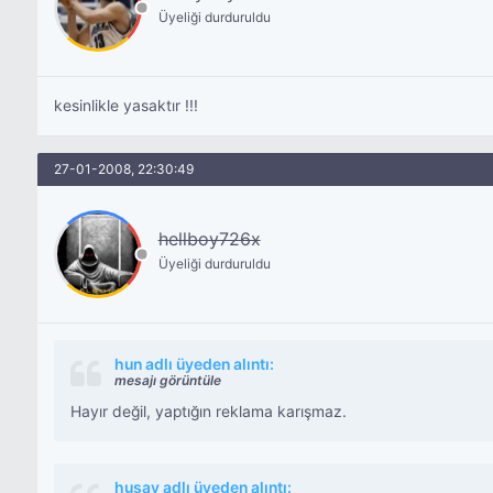
Üyeliği durduruldu
kesinlikle yasaktır !!!
27-01-2008, 22:30:49
hellboy726x
Üyeliği durduruldu
hun adlı üyeden alıntı:
mesajı görüntüle
Hayır değil, yaptığın reklama karışmaz.
husay adlı üyeden alıntı: