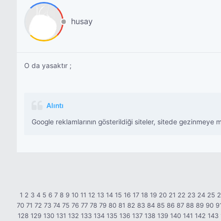
husay
O da yasaktır ;
Alıntı
Google reklamlarının gösterildiği siteler, sitede gezinmeye 
1
2
3
4
5
6
7
8
9
10
11
12
13
14
15
16
17
18
19
20
21
22
23
24
25
70
71
72
73
74
75
76
77
78
79
80
81
82
83
84
85
86
87
88
89
90
9
128
129
130
131
132
133
134
135
136
137
138
139
140
141
142
143