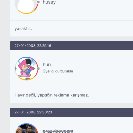
husay
yasaktır..
27-01-2008, 22:29:16
hun
Üyeliği durduruldu
Hayır değil, yaptığın reklama karışmaz.
27-01-2008, 22:30:23
crazyboycem