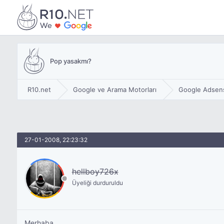
Pop yasakmı?
R10.net
Google ve Arama Motorları
Google Adsen
27-01-2008, 22:23:32
hellboy726x
Üyeliği durduruldu
Merhaba,