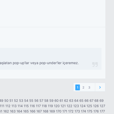
 başlatan pop-up'lar veya pop-under'ler içeremez.
1
2
3
49
50
51
52
53
54
55
56
57
58
59
60
61
62
63
64
65
66
67
68
69
111
112
113
114
115
116
117
118
119
120
121
122
123
124
125
126
127
61
162
163
164
165
166
167
168
169
170
171
172
173
174
175
176
177