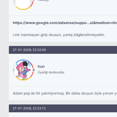
https://www.google.com/adsense/suppo...ui&medium=lin
Link inanmayan girip okusun, yanlış bilgilendirmeyelim.
27-01-2008, 22:32:06
hun
Üyeliği durduruldu
Adam pop ile hit çekmiyormuş. Bir daha okuyun öyle yorum y
27-01-2008, 22:33:13