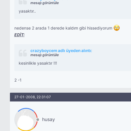
mesajı görüntüle
yasaktır..
nedense 2 arada 1 derede kaldım gibi hissediyorum
EDİT:
crazyboycem adlı üyeden alıntı:
mesajı görüntüle
kesinlikle yasaktır !!!
2 -1
27-01-2008, 22:31:07
husay