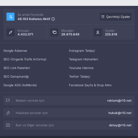
Şu anda forumda:
Çevrimiçi Üyeler
46.193 Kullanıcı Aktif
Konular:
Mesajlar:
Üyeler:
4.432.071
29.975.649
225.816
Google Adsense
İnstagram Takipçi
SEO (Organik Trafik Arttırma)
Telegram Hizmetleri
SEO Link Paketleri
Youtube İzlenme
SEO Danışmanlığı
Twitter Takipçi
Google ADS (AdWords)
Facebook Sayfa & Grup Alımı
Reklam vermek için:
reklam@r10.net
Hukuksal sorunlar için:
hukuk@r10.net
Ban ve Diğer sorunlar için:
detay@r10.net