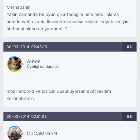
Merhabalar,
Yakın zamanda bir oyun çıkartacağım hem mobil olarak
hemde web olarak. İkisinede adsense reklamı koyabilirmiyim
herhangi bir sorun yaratır mı ?
30-03-2014, 02:43:19
#2
Albos
Üyeliği durduruldu
mobil android ve ios icin dusunuyorsan evet reklam
kullanabilirsin.
30-03-2014, 02:51:08
#3
DaCaMeRoN