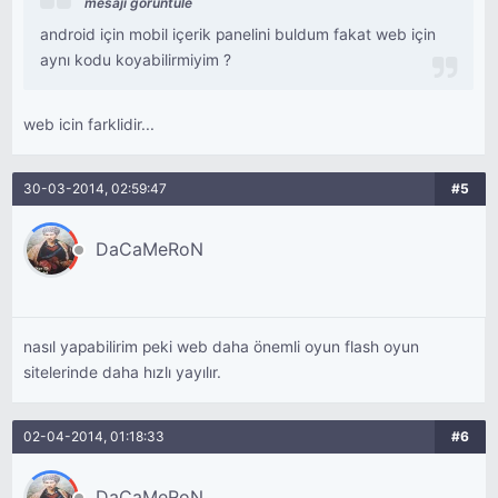
mesajı görüntüle
android için mobil içerik panelini buldum fakat web için
aynı kodu koyabilirmiyim ?
web icin farklidir...
30-03-2014, 02:59:47
#5
DaCaMeRoN
nasıl yapabilirim peki web daha önemli oyun flash oyun
sitelerinde daha hızlı yayılır.
02-04-2014, 01:18:33
#6
DaCaMeRoN