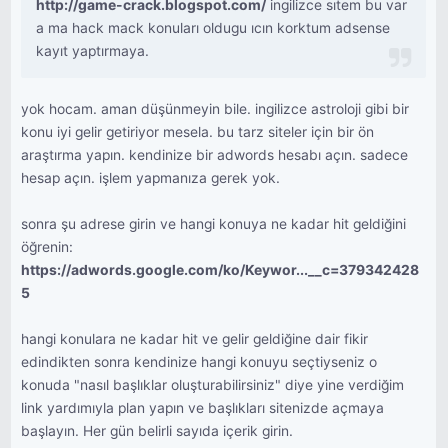
http://game-crack.blogspot.com/
ingilizce sıtem bu var
a ma hack mack konuları oldugu ıcın korktum adsense
kayıt yaptırmaya.
yok hocam. aman düşünmeyin bile. ingilizce astroloji gibi bir
konu iyi gelir getiriyor mesela. bu tarz siteler için bir ön
araştırma yapın. kendinize bir adwords hesabı açın. sadece
hesap açın. işlem yapmanıza gerek yok.
sonra şu adrese girin ve hangi konuya ne kadar hit geldiğini
öğrenin:
https://adwords.google.com/ko/Keywor...__c=379342428
5
hangi konulara ne kadar hit ve gelir geldiğine dair fikir
edindikten sonra kendinize hangi konuyu seçtiyseniz o
konuda "nasıl başlıklar oluşturabilirsiniz" diye yine verdiğim
link yardımıyla plan yapın ve başlıkları sitenizde açmaya
başlayın. Her gün belirli sayıda içerik girin.