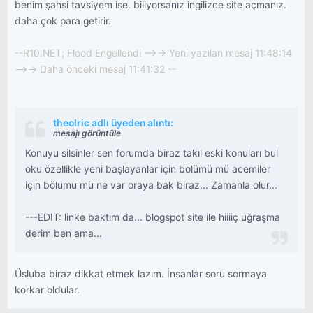
benim şahsi tavsiyem ise. biliyorsanız ingilizce site açmanız.
daha çok para getirir.
--R10.NET; Flood Engellendi -->-> Yeni yazılan mesaj 11:48:14
-->-> Daha önceki mesaj 11:41:32 --
theolric adlı üyeden alıntı:
mesajı görüntüle
Konuyu silsinler sen forumda biraz takıl eski konuları bul
oku özellikle yeni başlayanlar için bölümü mü acemiler
için bölümü mü ne var oraya bak biraz... Zamanla olur...
---EDIT: linke baktım da... blogspot site ile hiiiiç uğraşma
derim ben ama...
Üsluba biraz dikkat etmek lazım. İnsanlar soru sormaya
korkar oldular.