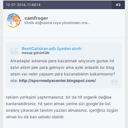
12-01-2014, 11:48:14
#3
camfroger
Kimlik doğrulama veya yönetimden onay
bekliyor.
ResitCaliskan adlı üyeden alıntı:
mesajı görüntüle
Arkadaşlar adsense para kazanmak ıstıyorum gunluk hıt
satın aldım pek para gelmıyor ama aylık anlastık bır blog
sıtem var neler yapsam para kazanabılırım bakarmısınız?
site:
http://spormedyacenter.blogspot.com/
reklam yerleşimi yaptırmalısınız. bir de hit organik değilse
banlanabilirsiniz. hit satın almak yerine sizi google'de üst
sıralara çıkaracak tanıtım yazıları almalısınız. içeriğiniz özgün
olmalı bu da ban sebebi olabilir.