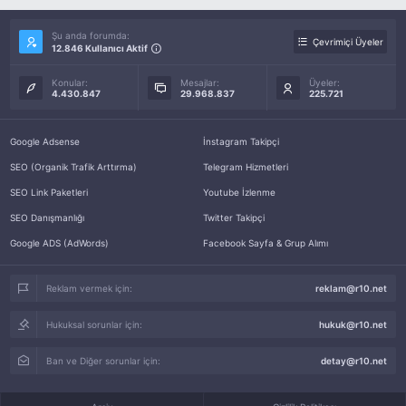
Şu anda forumda:
Çevrimiçi Üyeler
12.846 Kullanıcı Aktif
Konular:
Mesajlar:
Üyeler:
4.430.847
29.968.837
225.721
Google Adsense
İnstagram Takipçi
SEO (Organik Trafik Arttırma)
Telegram Hizmetleri
SEO Link Paketleri
Youtube İzlenme
SEO Danışmanlığı
Twitter Takipçi
Google ADS (AdWords)
Facebook Sayfa & Grup Alımı
Reklam vermek için:
reklam@r10.net
Hukuksal sorunlar için:
hukuk@r10.net
Ban ve Diğer sorunlar için:
detay@r10.net