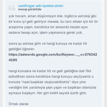
camfroger adlı üyeden alıntı:
mesajı görüntüle
yok hocam. aman düşünmeyin bile. ingilizce astroloji gibi
bir konu iyi gelir getiriyor mesela. bu tarz siteler için bir ön
araştırma yapın. kendinize bir adwords hesabı açın.
sadece hesap açın. işlem yapmanıza gerek yok.
sonra şu adrese girin ve hangi konuya ne kadar hit
geldiğini öğrenin:
https://adwords.google.com/ko/Keywor...__c=379342
4285
hangi konulara ne kadar hit ve gelir geldiğine dair fikir
edindikten sonra kendinize hangi konuyu seçtiyseniz o
konuda "nasıl başlıklar oluşturabilirsiniz" diye yine
verdiğim link yardımıyla plan yapın ve başlıkları sitenizde
açmaya başlayın. Her gün belirli sayıda içerik girin.
Örnek olarak