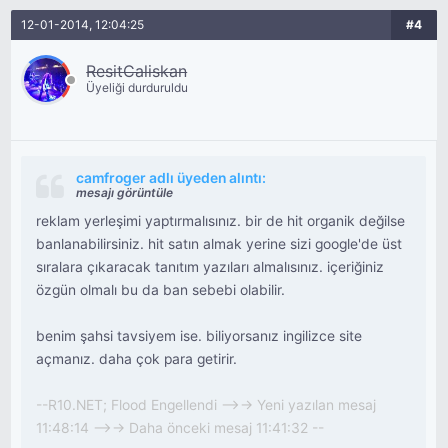
12-01-2014, 12:04:25
#4
ResitCaliskan
Üyeliği durduruldu
camfroger adlı üyeden alıntı:
mesajı görüntüle
reklam yerleşimi yaptırmalısınız. bir de hit organik değilse
banlanabilirsiniz. hit satın almak yerine sizi google'de üst
sıralara çıkaracak tanıtım yazıları almalısınız. içeriğiniz
özgün olmalı bu da ban sebebi olabilir.
benim şahsi tavsiyem ise. biliyorsanız ingilizce site
açmanız. daha çok para getirir.
--R10.NET; Flood Engellendi -->-> Yeni yazılan mesaj
11:48:14 -->-> Daha önceki mesaj 11:41:32 --