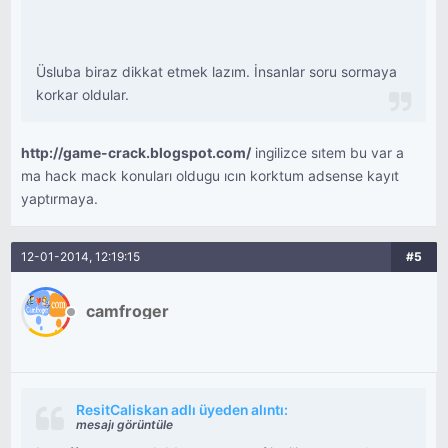
Üsluba biraz dikkat etmek lazım. İnsanlar soru sormaya
korkar oldular.
http://game-crack.blogspot.com/
ingilizce sıtem bu var a
ma hack mack konuları oldugu ıcın korktum adsense kayıt
yaptırmaya.
12-01-2014, 12:19:15
#5
camfroger
ResitCaliskan adlı üyeden alıntı:
mesajı görüntüle