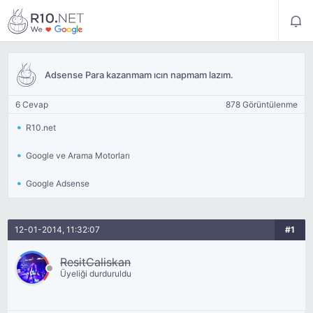
Adsense Para kazanmam ıcın napmam lazım.
6 Cevap
878 Görüntülenme
R10.net
Google ve Arama Motorları
Google Adsense
12-01-2014, 11:32:07
#1
ResitCaliskan
Üyeliği durduruldu