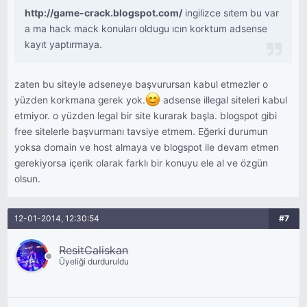
http://game-crack.blogspot.com/
ingilizce sıtem bu var
a ma hack mack konuları oldugu ıcın korktum adsense
kayıt yaptırmaya.
zaten bu siteyle adseneye başvurursan kabul etmezler o
yüzden korkmana gerek yok.
adsense illegal siteleri kabul
etmiyor. o yüzden legal bir site kurarak başla. blogspot gibi
free sitelerle başvurmanı tavsiye etmem. Eğerki durumun
yoksa domain ve host almaya ve blogspot ile devam etmen
gerekiyorsa içerik olarak farklı bir konuyu ele al ve özgün
olsun.
12-01-2014, 12:30:54
#7
ResitCaliskan
Üyeliği durduruldu