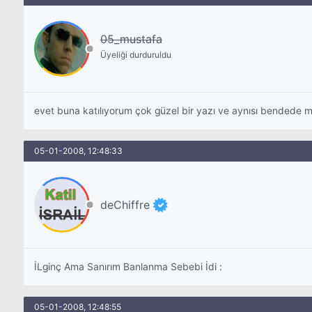
05_mustafa
Üyeliği durduruldu
evet buna katılıyorum çok güzel bir yazı ve aynısı bendede 
05-01-2008, 12:48:33
deChiffre
İLginç Ama Sanırım Banlanma Sebebi İdi :
05-01-2008, 12:48:55