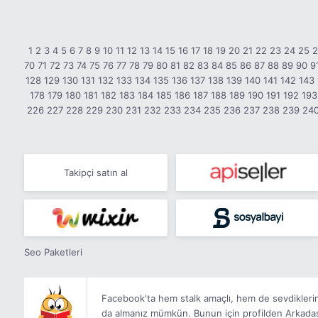
1
2
3
4
5
6
7
8
9
10
11
12
13
14
15
16
17
18
19
20
21
22
23
24
25
70
71
72
73
74
75
76
77
78
79
80
81
82
83
84
85
86
87
88
89
90
9
128
129
130
131
132
133
134
135
136
137
138
139
140
141
142
143
178
179
180
181
182
183
184
185
186
187
188
189
190
191
192
193
226
227
228
229
230
231
232
233
234
235
236
237
238
239
24
Takipçi satın al
Seo Paketleri
Facebook'ta hem stalk amaçlı, hem de sevdikleriniz
da almanız mümkün. Bunun için profilden Arkadaşın