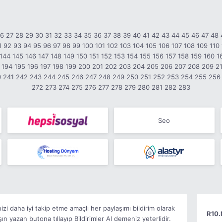
26
27
28
29
30
31
32
33
34
35
36
37
38
39
40
41
42
43
44
45
46
47
48
1
92
93
94
95
96
97
98
99
100
101
102
103
104
105
106
107
108
109
110
144
145
146
147
148
149
150
151
152
153
154
155
156
157
158
159
160
1
194
195
196
197
198
199
200
201
202
203
204
205
206
207
208
209
2
0
241
242
243
244
245
246
247
248
249
250
251
252
253
254
255
256
272
273
274
275
276
277
278
279
280
281
282
283
Seo
i daha iyi takip etme amaçlı her paylaşımı bildirim olarak
R10.
 yazan butona tıllayıp Bildirimler Al demeniz yeterlidir.