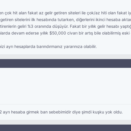
k hit alan fakat az gelir getiren siteleri ile çok/az hiti olan fakat iy
r getiren sitelerini ilk hesabında tutarken, diğerlerini ikinci hesaba akta
r getirenlerin geliri %3 oranında düşüyür. Fakat bir yıllık gelir hesabı 
a devam ederse yıllık $50,000 civarı bir artış bile olabilirmiş eski g
rinizi ayrı hesaplarda barındırmanız yararınıza olabilir.
 2 ayrı hesaba girmek ban sebebimidir diye şimdi kuşku yok oldu.