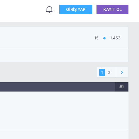
GIRIŞ YAP
KAYIT OL
15
1.453
●
1
2
#1