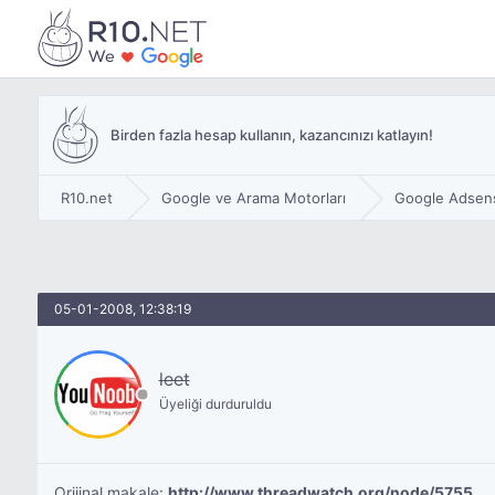
Birden fazla hesap kullanın, kazancınızı katlayın!
R10.net
Google ve Arama Motorları
Google Adsen
05-01-2008, 12:38:19
leet
Üyeliği durduruldu
Orijinal makale:
http://www.threadwatch.org/node/5755