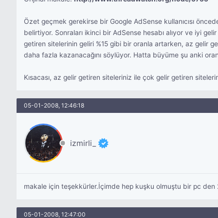
Özet geçmek gerekirse bir Google AdSense kullanıcısı önceden ço
belirtiyor. Sonraları ikinci bir AdSense hesabı alıyor ve iyi geli
getiren sitelerinin geliri %15 gibi bir oranla artarken, az geli
daha fazla kazanacağını söylüyor. Hatta büyüme şu anki oranlard
Kısacası, az gelir getiren siteleriniz ile çok gelir getiren sitele
05-01-2008, 12:46:18
izmirli_
makale için teşekkürler.İçimde hep kuşku olmuştu bir pc den
05-01-2008, 12:47:00