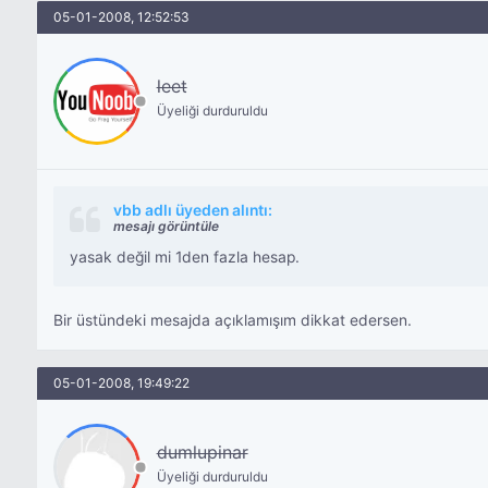
05-01-2008, 12:52:53
leet
Üyeliği durduruldu
vbb adlı üyeden alıntı:
mesajı görüntüle
yasak değil mi 1den fazla hesap.
Bir üstündeki mesajda açıklamışım dikkat edersen.
05-01-2008, 19:49:22
dumlupinar
Üyeliği durduruldu