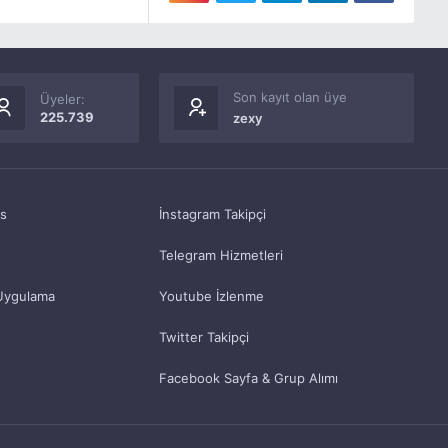
Son kayıt olan üye
Üyeler:
225.739
zexy
as
İnstagram Takipçi
Telegram Hizmetleri
Uygulama
Youtube İzlenme
Twitter Takipçi
Facebook Sayfa & Grup Alımı