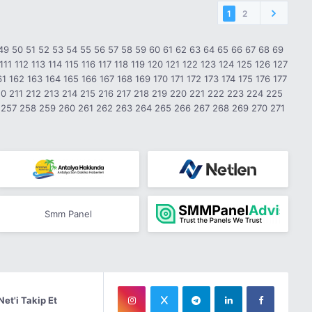
1
2
49
50
51
52
53
54
55
56
57
58
59
60
61
62
63
64
65
66
67
68
69
111
112
113
114
115
116
117
118
119
120
121
122
123
124
125
126
127
61
162
163
164
165
166
167
168
169
170
171
172
173
174
175
176
177
10
211
212
213
214
215
216
217
218
219
220
221
222
223
224
225
257
258
259
260
261
262
263
264
265
266
267
268
269
270
271
Smm Panel
Net'i Takip Et