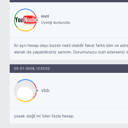
leet
Üyeliği durduruldu
İki ayrı hesap olayı bazen riskli olabilir fakat farklı isim v
alarak da yapabilirsiniz sanırım. Durumunuzu izah ederseniz ins
05-01-2008, 12:52:02
vbb
yasak değil mi 1den fazla hesap.