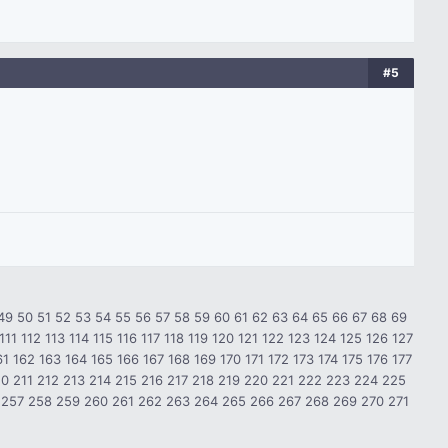
#5
49
50
51
52
53
54
55
56
57
58
59
60
61
62
63
64
65
66
67
68
69
111
112
113
114
115
116
117
118
119
120
121
122
123
124
125
126
127
61
162
163
164
165
166
167
168
169
170
171
172
173
174
175
176
177
10
211
212
213
214
215
216
217
218
219
220
221
222
223
224
225
257
258
259
260
261
262
263
264
265
266
267
268
269
270
271