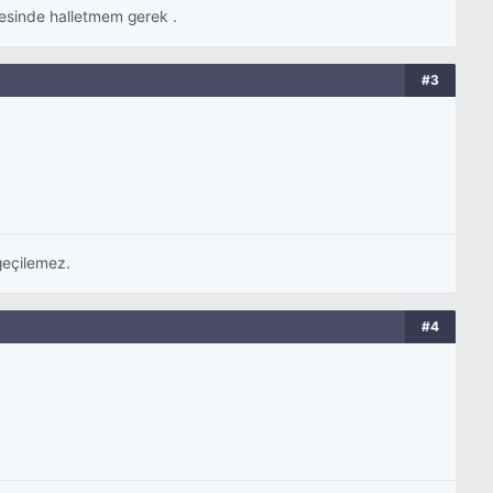
cesinde halletmem gerek .
#3
geçilemez.
#4