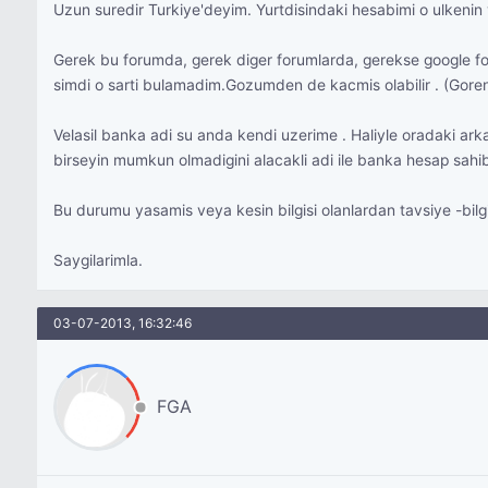
Uzun suredir Turkiye'deyim. Yurtdisindaki hesabimi o ulkenin v
Gerek bu forumda, gerek diger forumlarda, gerekse google form
simdi o sarti bulamadim.Gozumden de kacmis olabilir . (Goren v
Velasil banka adi su anda kendi uzerime . Haliyle oradaki arka
birseyin mumkun olmadigini alacakli adi ile banka hesap sahib
Bu durumu yasamis veya kesin bilgisi olanlardan tavsiye -bilg
Saygilarimla.
03-07-2013, 16:32:46
FGA