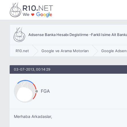
Adsense Banka Hesabı Degistirme -Farkli Isime Ait Bank
R10.net
Google ve Arama Motorları
Google Adsen
03-07-2013, 00:14:29
FGA
Merhaba Arkadaslar,