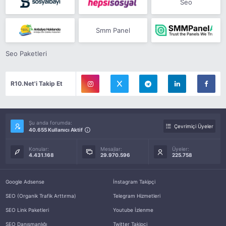
Seo
Smm Panel
Seo Paketleri
R10.Net'i Takip Et
Şu anda forumda:
Çevrimiçi Üyeler
40.655 Kullanıcı Aktif
Konular:
Mesajlar:
Üyeler:
4.431.168
29.970.596
225.758
Google Adsense
İnstagram Takipçi
SEO (Organik Trafik Arttırma)
Telegram Hizmetleri
SEO Link Paketleri
Youtube İzlenme
SEO Danışmanlığı
Twitter Takipçi