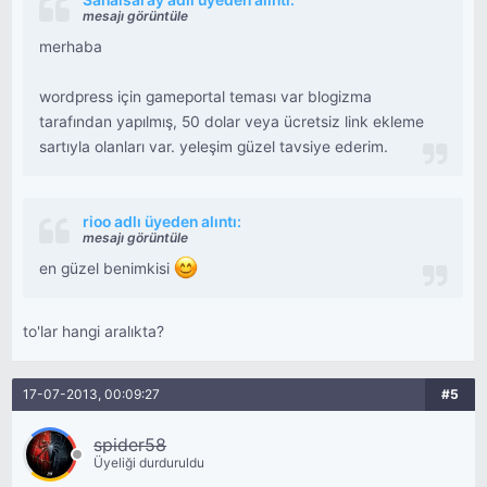
Sanalsaray adlı üyeden alıntı:
mesajı görüntüle
merhaba
wordpress için gameportal teması var blogizma
tarafından yapılmış, 50 dolar veya ücretsiz link ekleme
sartıyla olanları var. yeleşim güzel tavsiye ederim.
rioo adlı üyeden alıntı:
mesajı görüntüle
en güzel benimkisi
to'lar hangi aralıkta?
17-07-2013, 00:09:27
#5
spider58
Üyeliği durduruldu