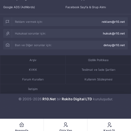
Google ADS (AdWords)
Facebook Sayfa & Grup Alımı
Reklam vermek için:
reklam@r10.net
Hukuksal sorunlar için:
hukuk@r10.net
Ban ve Diğer sorunlar için:
detay@r10.net
Arşiv
Gizlilik Politikası
KVKK
Teslimat ve İade Şartları
Forum Kuralları
Kullanım Sözleşmesi
İletişim
© 2005-2026
R10.Net
bir
Rokito Digital LTD
kuruluşudur.
Anasayfa
Giriş Yap
Kayıt Ol