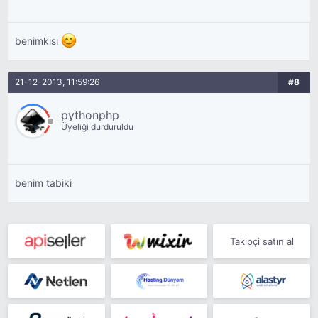
benimkisi
21-12-2013, 11:59:26
#8
pythonphp
Üyeliği durduruldu
benim tabiki
Takipçi satın al