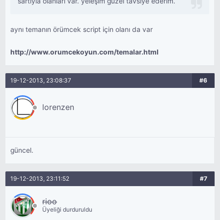
sartıyla olanları var. yeleşim güzel tavsiye ederim.
aynı temanın örümcek script için olanı da var
http://www.orumcekoyun.com/temalar.html
19-12-2013, 23:08:37
#6
lorenzen
güncel.
19-12-2013, 23:11:52
#7
rioo
Üyeliği durduruldu