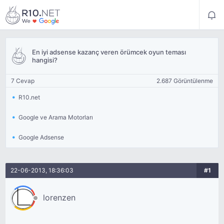
En iyi adsense kazanç veren örümcek oyun teması
hangisi?
7 Cevap
2.687 Görüntülenme
R10.net
Google ve Arama Motorları
Google Adsense
22-06-2013, 18:36:03
#1
lorenzen