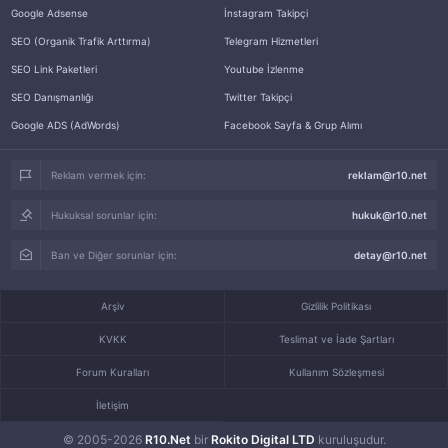
Google Adsense
İnstagram Takipçi
SEO (Organik Trafik Arttırma)
Telegram Hizmetleri
SEO Link Paketleri
Youtube İzlenme
SEO Danışmanlığı
Twitter Takipçi
Google ADS (AdWords)
Facebook Sayfa & Grup Alımı
Reklam vermek için:
reklam@r10.net
Hukuksal sorunlar için:
hukuk@r10.net
Ban ve Diğer sorunlar için:
detay@r10.net
Arşiv
Gizlilik Politikası
KVKK
Teslimat ve İade Şartları
Forum Kuralları
Kullanım Sözleşmesi
İletişim
© 2005-2026
R10.Net
bir
Rokito Digital LTD
kuruluşudur.