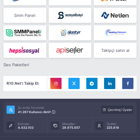
Smm Panel
Takipçi satın al
Seo Paketleri
R10.Net'i Takip Et
Şu anda forumda:
Çevrimiçi Üyeler
41.287 Kullanıcı Aktif
Konular:
Mesajlar:
Üyeler:
4.432.103
29.975.857
225.819