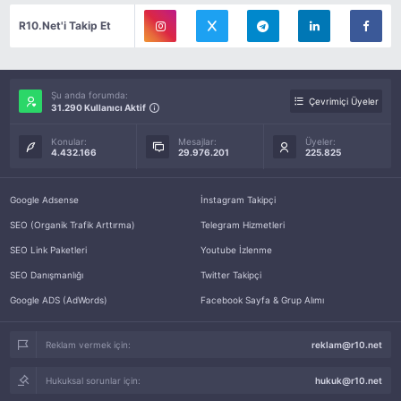
R10.Net'i Takip Et
Şu anda forumda:
Çevrimiçi Üyeler
31.290 Kullanıcı Aktif
Konular:
Mesajlar:
Üyeler:
4.432.166
29.976.201
225.825
Google Adsense
İnstagram Takipçi
SEO (Organik Trafik Arttırma)
Telegram Hizmetleri
SEO Link Paketleri
Youtube İzlenme
SEO Danışmanlığı
Twitter Takipçi
Google ADS (AdWords)
Facebook Sayfa & Grup Alımı
Reklam vermek için:
reklam@r10.net
Hukuksal sorunlar için:
hukuk@r10.net