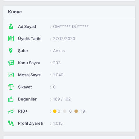
Künye
Ad Soyad
ÖM***** DÜ*****
Üyelik Tarihi
27/12/2020
Şube
Ankara
Konu Sayısı
202
Mesaj Sayısı
1.040
Şikayet
0
Beğeniler
189 / 192
R10+
0
0
19
Profil Ziyareti
1.015