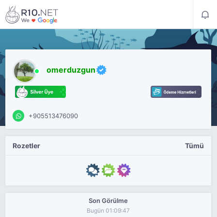
omerduzgun
+905513476090
Rozetler
Tümü
Son Görülme
Bugün 01:09:47