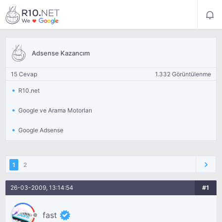
Adsense Kazancım
15 Cevap
1.332 Görüntülenme
R10.net
Google ve Arama Motorları
Google Adsense
1
2
26-03-2009, 13:14:54
#1
fast