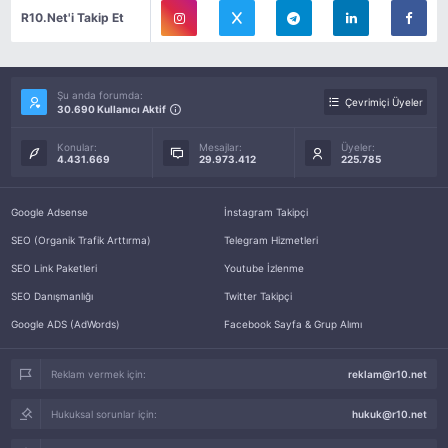
R10.Net'i Takip Et
Şu anda forumda:
Çevrimiçi Üyeler
30.690 Kullanıcı Aktif
Konular:
Mesajlar:
Üyeler:
4.431.669
29.973.412
225.785
Google Adsense
İnstagram Takipçi
SEO (Organik Trafik Arttırma)
Telegram Hizmetleri
SEO Link Paketleri
Youtube İzlenme
SEO Danışmanlığı
Twitter Takipçi
Google ADS (AdWords)
Facebook Sayfa & Grup Alımı
Reklam vermek için:
reklam@r10.net
Hukuksal sorunlar için:
hukuk@r10.net