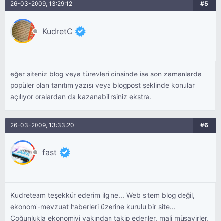
26-03-2009, 13:29:12
#5
KudretC
eğer siteniz blog veya türevleri cinsinde ise son zamanlarda
popüler olan tanıtım yazısı veya blogpost şeklinde konular
açılıyor oralardan da kazanabilirsiniz ekstra.
26-03-2009, 13:33:20
#6
fast
Kudreteam teşekkür ederim ilgine... Web sitem blog değil,
ekonomi-mevzuat haberleri üzerine kurulu bir site...
Çoğunlukla ekonomiyi yakından takip edenler, mali müşavirler,