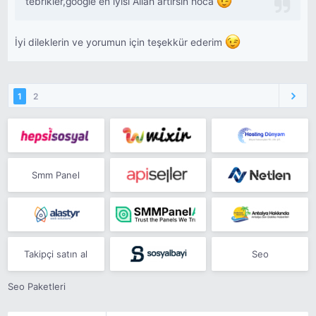
tebrikler,google en iyisi Allah artırsın hoca
İyi dileklerin ve yorumun için teşekkür ederim
1
2
Smm Panel
Takipçi satın al
Seo
Seo Paketleri