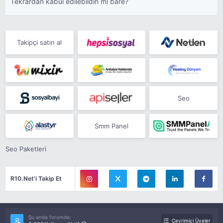
Tekrardan kabul edilebildin mi bare?
Takipçi satın al
Seo
Smm Panel
Seo Paketleri
R10.Net'i Takip Et
Şu anda forumda:
Çevrimiçi Üyeler