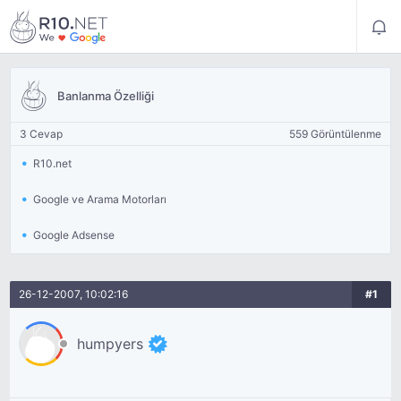
Banlanma Özelliği
3 Cevap
559 Görüntülenme
R10.net
Google ve Arama Motorları
Google Adsense
26-12-2007, 10:02:16
#1
humpyers