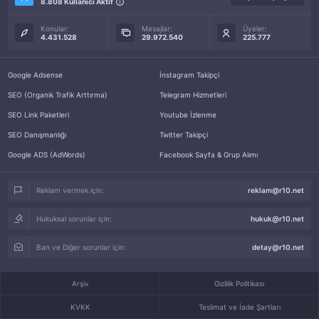
8.808 Kullanıcı Aktif
Konular:
Mesajlar:
Üyeler:
4.431.528
29.972.540
225.777
Google Adsense
İnstagram Takipçi
SEO (Organik Trafik Arttırma)
Telegram Hizmetleri
SEO Link Paketleri
Youtube İzlenme
SEO Danışmanlığı
Twitter Takipçi
Google ADS (AdWords)
Facebook Sayfa & Grup Alımı
Reklam vermek için:
reklam@r10.net
Hukuksal sorunlar için:
hukuk@r10.net
Ban ve Diğer sorunlar için:
detay@r10.net
Arşiv
Gizlilik Politikası
KVKK
Teslimat ve İade Şartları