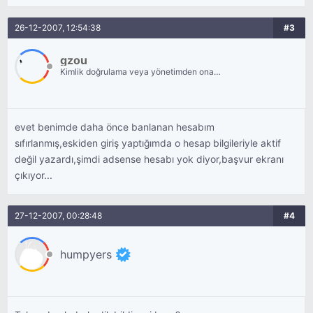
26-12-2007, 12:54:38
#3
gzou
Kimlik doğrulama veya yönetimden onay
bekliyor.
evet benimde daha önce banlanan hesabım
sıfırlanmış,eskiden giriş yaptığımda o hesap bilgileriyle aktif
değil yazardı,şimdi adsense hesabı yok diyor,başvur ekranı
çıkıyor...
27-12-2007, 00:28:48
#4
humpyers