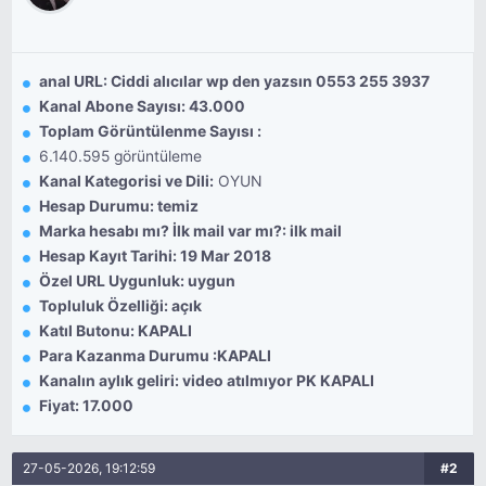
anal URL: Ciddi alıcılar wp den yazsın 0553 255 3937
Kanal Abone Sayısı: 43.000
Toplam Görüntülenme Sayısı :
6.140.595 görüntüleme
Kanal Kategorisi ve Dili:
OYUN
Hesap Durumu: temiz
Marka hesabı mı? İlk mail var mı?: ilk mail
Hesap Kayıt Tarihi: 19 Mar 2018
Özel URL Uygunluk: uygun
Topluluk Özelliği: açık
Katıl Butonu: KAPALI
Para Kazanma Durumu :KAPALI
Kanalın aylık geliri: video atılmıyor PK KAPALI
Fiyat: 17.000
27-05-2026, 19:12:59
#2