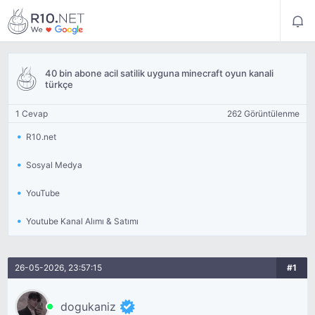
40 bin abone acil satilik uyguna minecraft oyun kanali
türkçe
1 Cevap
262 Görüntülenme
R10.net
Sosyal Medya
YouTube
Youtube Kanal Alımı & Satımı
26-05-2026, 23:57:15
#1
dogukaniz