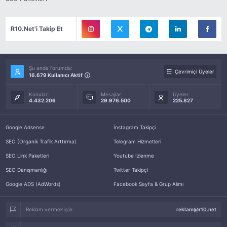
R10.Net'i Takip Et
Şu anda forumda:
Çevrimiçi Üyeler
16.679 Kullanıcı Aktif
Konular:
Mesajlar:
Üyeler:
4.432.206
29.976.500
225.827
Google Adsense
İnstagram Takipçi
SEO (Organik Trafik Arttırma)
Telegram Hizmetleri
SEO Link Paketleri
Youtube İzlenme
SEO Danışmanlığı
Twitter Takipçi
Google ADS (AdWords)
Facebook Sayfa & Grup Alımı
Reklam vermek için:
reklam@r10.net