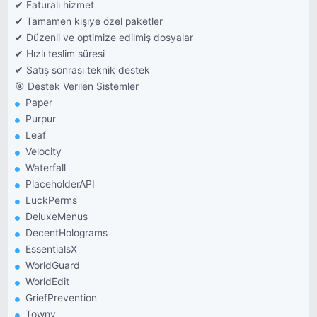
✔ Faturalı hizmet
✔ Tamamen kişiye özel paketler
✔ Düzenli ve optimize edilmiş dosyalar
✔ Hızlı teslim süresi
✔ Satış sonrası teknik destek
🎯 Destek Verilen Sistemler
Paper
Purpur
Leaf
Velocity
Waterfall
PlaceholderAPI
LuckPerms
DeluxeMenus
DecentHolograms
EssentialsX
WorldGuard
WorldEdit
GriefPrevention
Towny