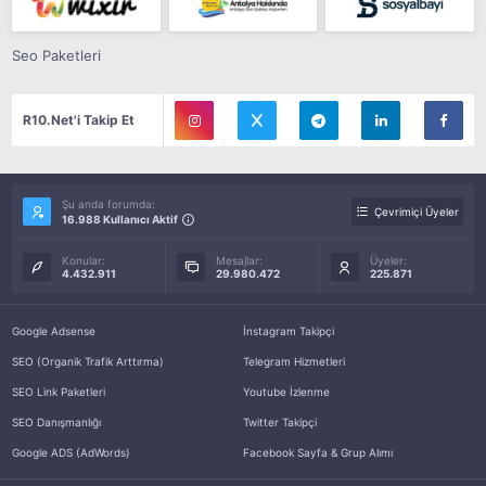
Seo Paketleri
R10.Net'i Takip Et
Şu anda forumda:
Çevrimiçi Üyeler
16.988 Kullanıcı Aktif
Konular:
Mesajlar:
Üyeler:
4.432.911
29.980.472
225.871
Google Adsense
İnstagram Takipçi
SEO (Organik Trafik Arttırma)
Telegram Hizmetleri
SEO Link Paketleri
Youtube İzlenme
SEO Danışmanlığı
Twitter Takipçi
Google ADS (AdWords)
Facebook Sayfa & Grup Alımı