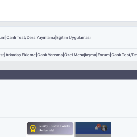
um|Canlı Test/Ders Yayınlama|Eğitim Uygulaması
st|Arkadaş Ekleme|Canlı Yarışma|Özel Mesajlaşma|Forum|Canlı Test/De