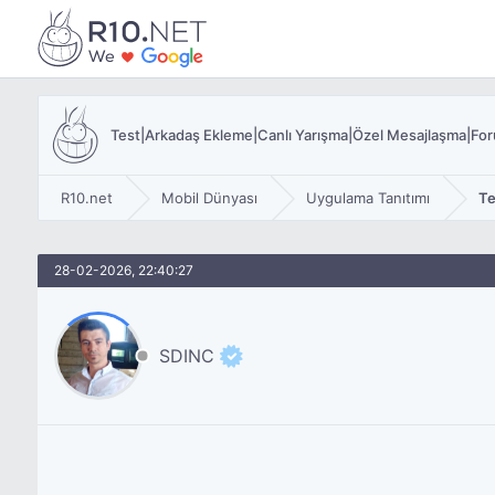
Test|Arkadaş Ekleme|Canlı Yarışma|Özel Mesajlaşma|For
R10.net
Mobil Dünyası
Uygulama Tanıtımı
Te
28-02-2026, 22:40:27
SDINC