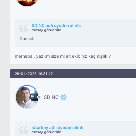
SDINC adlı üyeden alıntı:
mesajı görüntüle
Güncel.
merhaba , yazılım size mi ait ekibiniz kaç kişilik ?
29-04-2026, 16:31:42
SDINC
isturkey adlı üyeden alıntı:
mesajı görüntüle