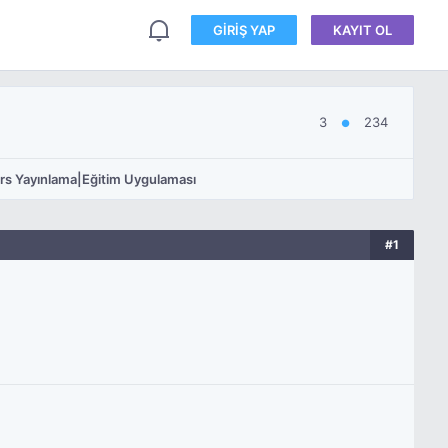
GIRIŞ YAP
KAYIT OL
3
234
●
rs Yayınlama|Eğitim Uygulaması
#1