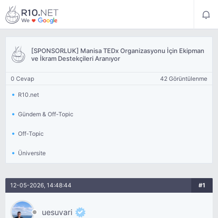
[SPONSORLUK] Manisa TEDx Organizasyonu İçin Ekipman
ve İkram Destekçileri Aranıyor
0 Cevap
42 Görüntülenme
R10.net
Gündem & Off-Topic
Off-Topic
Üniversite
12-05-2026, 14:48:44
#1
uesuvari