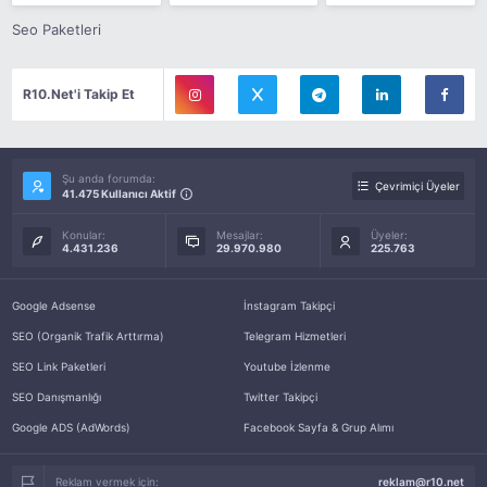
Seo Paketleri
R10.Net'i Takip Et
Şu anda forumda:
Çevrimiçi Üyeler
41.475 Kullanıcı Aktif
Konular:
Mesajlar:
Üyeler:
4.431.236
29.970.980
225.763
Google Adsense
İnstagram Takipçi
SEO (Organik Trafik Arttırma)
Telegram Hizmetleri
SEO Link Paketleri
Youtube İzlenme
SEO Danışmanlığı
Twitter Takipçi
Google ADS (AdWords)
Facebook Sayfa & Grup Alımı
Reklam vermek için:
reklam@r10.net