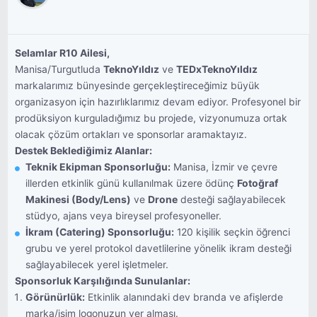
Selamlar R10 Ailesi,
Manisa/Turgutluda
TeknoYıldız
ve
TEDxTeknoYıldız
markalarımız bünyesinde gerçekleştireceğimiz büyük
organizasyon için hazırlıklarımız devam ediyor. Profesyonel bir
prodüksiyon kurguladığımız bu projede, vizyonumuza ortak
olacak çözüm ortakları ve sponsorlar aramaktayız.
Destek Beklediğimiz Alanlar:
Teknik Ekipman Sponsorluğu:
Manisa, İzmir ve çevre
illerden etkinlik günü kullanılmak üzere ödünç
Fotoğraf
Makinesi (Body/Lens)
ve
Drone
desteği sağlayabilecek
stüdyo, ajans veya bireysel profesyoneller.
İkram (Catering) Sponsorluğu:
120 kişilik seçkin öğrenci
grubu ve yerel protokol davetlilerine yönelik ikram desteği
sağlayabilecek yerel işletmeler.
Sponsorluk Karşılığında Sunulanlar:
Görünürlük:
Etkinlik alanındaki dev branda ve afişlerde
marka/isim logonuzun yer alması.