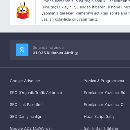
iPhone kameranızı büyüteç olarak kullanabilirsiniz. 
Büyüteç'i tıklayın. Şu andan itibaren, iPhone'unuz
yapmanız gereken Kamera'yı açtıktan sonra ana t
yazıları kolaylıkla okuyabilirsiniz.
Şu anda forumda:
31.935 Kullanıcı Aktif
Google Adsense
Yazılım & Programlama
SEO (Organik Trafik Arttırma)
Freelancer Yazılımcı Bul
SEO Link Paketleri
Freelancer Yazılımcı Ol
SEO Danışmanlığı
Hazır Script Satışı
Google ADS (AdWords)
Satılık Gelirli Siteler