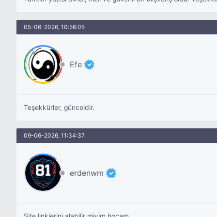
05-06-2026, 10:56:05
Efe
Teşekkürler, günceldir.
09-06-2026, 11:34:37
erdenwm
Site linklerini alabilir miyim hocam