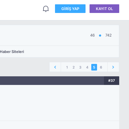
GIRIŞ YAP
KAYIT OL
46
742
●
Haber Siteleri
1
2
3
4
5
6
#37