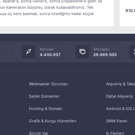
Ayarlar'a, sonra Genel'e, sonra Erişilebilirlik'e gidin ve
un kamerasını büyüteç olarak kullanabilirsiniz. Tek
R10.
uşa üç kere basmak, sonra istediğiniz kadar küçük
Konular:
Mesajlar:
4.430.957
29.969.505
Webmaster Sorunları
Alışveriş & Tak
Satılık Domainler
Dijital Alışveriş
Hosting & Domain
Android & IOS 
Grafik & Kurgu Hizmetleri
SMM Panel
Sorum Var
İş Fikirleri