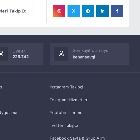
Net'i Takip Et
Son kayıt olan üye
Üyeler:
225.742
kenansevgi
as
İnstagram Takipçi
Telegram Hizmetleri
Uygulama
Youtube İzlenme
Twitter Takipçi
Facebook Sayfa & Grup Alımı