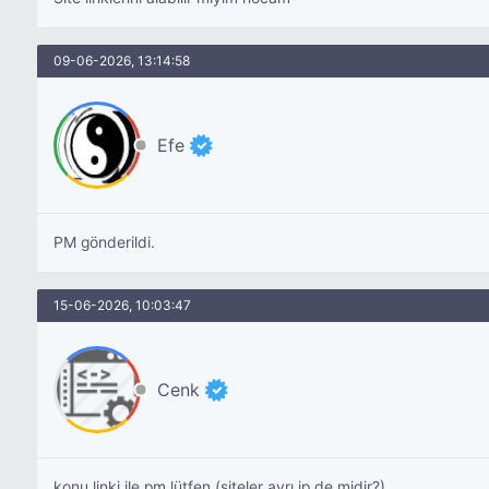
09-06-2026, 13:14:58
Efe
PM gönderildi.
15-06-2026, 10:03:47
Cenk
konu linki ile pm lütfen (siteler ayrı ip de midir?)