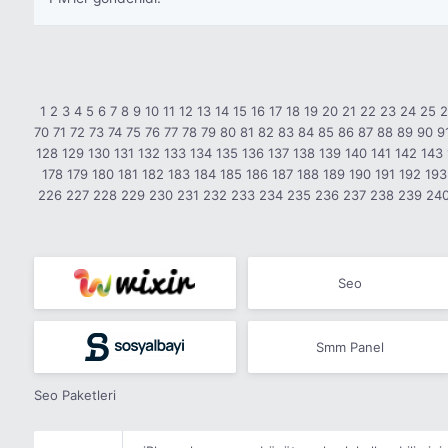
1
2
3
4
5
6
7
8
9
10
11
12
13
14
15
16
17
18
19
20
21
22
23
24
25
70
71
72
73
74
75
76
77
78
79
80
81
82
83
84
85
86
87
88
89
90
9
128
129
130
131
132
133
134
135
136
137
138
139
140
141
142
143
178
179
180
181
182
183
184
185
186
187
188
189
190
191
192
193
226
227
228
229
230
231
232
233
234
235
236
237
238
239
24
Seo
Smm Panel
Seo Paketleri