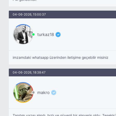
04-06-2026, 15:00:37
turkaz18
imzamdaki whatsapp üzerinden iletişime geçebilir misiniz
04-06-2026, 18:38:47
makro
Tanıtım yazısı alındı, hızlı ve güvenli bir alışveriş oldu. Teş