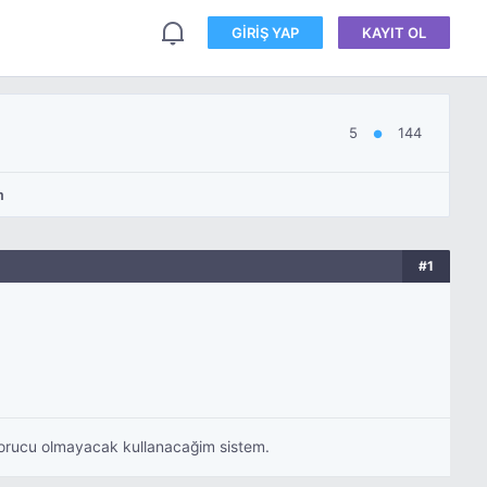
GIRIŞ YAP
KAYIT OL
5
144
●
m
#1
 yorucu olmayacak kullanacağim sistem.