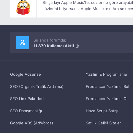
Bir şarkıyı Apple Music'te, sözlerine göre arayabili
sözlerini biliyorsanız Apple Music'teki Ara sekmes
Şu anda forumda:
11.879 Kullanıcı Aktif
Google Adsense
Yazılım & Programlama
SEO (Organik Trafik Arttırma)
Freelancer Yazılımcı Bul
SEO Link Paketleri
Freelancer Yazılımcı Ol
SEO Danışmanlığı
Hazır Script Satışı
Google ADS (AdWords)
Satılık Gelirli Siteler