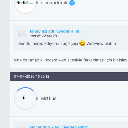
sincapdoruk
tahaylmz adlı üyeden alıntı:
mesajı görüntüle
Bende merak ediyorum açıkçası
Webview olabilir
yine çalışmaz ki hocam web sitesiyle farkı olması için bir işlevi 
07-07-2026, 16:59:18
MrUlus
sincapdoruk adlı üyeden alıntı: