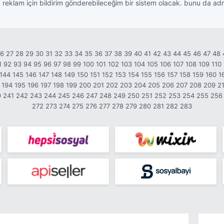
eklam için bildirim gönderebileceğim bir sistem olacak. bunu da admin
26
27
28
29
30
31
32
33
34
35
36
37
38
39
40
41
42
43
44
45
46
47
48
1
92
93
94
95
96
97
98
99
100
101
102
103
104
105
106
107
108
109
110
144
145
146
147
148
149
150
151
152
153
154
155
156
157
158
159
160
1
194
195
196
197
198
199
200
201
202
203
204
205
206
207
208
209
2
0
241
242
243
244
245
246
247
248
249
250
251
252
253
254
255
256
272
273
274
275
276
277
278
279
280
281
282
283