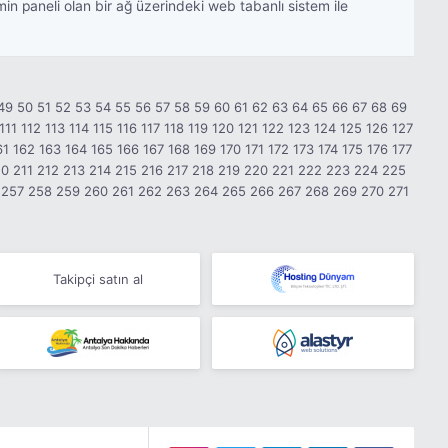
 paneli olan bir ağ üzerindeki web tabanlı sistem ile
49
50
51
52
53
54
55
56
57
58
59
60
61
62
63
64
65
66
67
68
69
111
112
113
114
115
116
117
118
119
120
121
122
123
124
125
126
127
61
162
163
164
165
166
167
168
169
170
171
172
173
174
175
176
177
10
211
212
213
214
215
216
217
218
219
220
221
222
223
224
225
257
258
259
260
261
262
263
264
265
266
267
268
269
270
271
Takipçi satın al