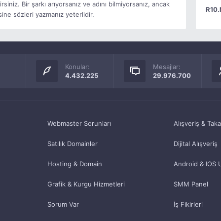
rsiniz. Bir şarkı arıyorsanız ve adını bilmiyorsanız, ancak
R10.
ine sözleri yazmanız yeterlidir.
Konular:
Mesajlar:
4.432.225
29.976.700
Webmaster Sorunları
Alışveriş & Tak
Satılık Domainler
Dijital Alışveriş
Hosting & Domain
Android & IOS 
Grafik & Kurgu Hizmetleri
SMM Panel
Sorum Var
İş Fikirleri