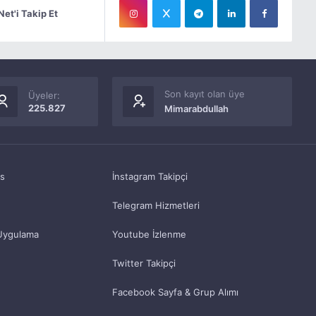
Net'i Takip Et
Son kayıt olan üye
Üyeler:
225.827
Mimarabdullah
as
İnstagram Takipçi
Telegram Hizmetleri
Uygulama
Youtube İzlenme
Twitter Takipçi
Facebook Sayfa & Grup Alımı