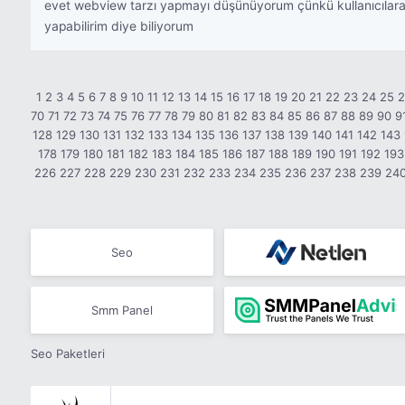
evet webview tarzı yapmayı düşünüyorum çünkü kullanıcılara r
yapabilirim diye biliyorum
1
2
3
4
5
6
7
8
9
10
11
12
13
14
15
16
17
18
19
20
21
22
23
24
25
70
71
72
73
74
75
76
77
78
79
80
81
82
83
84
85
86
87
88
89
90
9
128
129
130
131
132
133
134
135
136
137
138
139
140
141
142
143
178
179
180
181
182
183
184
185
186
187
188
189
190
191
192
193
226
227
228
229
230
231
232
233
234
235
236
237
238
239
24
Seo
Smm Panel
Seo Paketleri