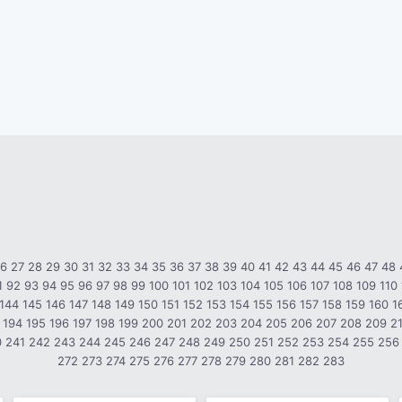
26
27
28
29
30
31
32
33
34
35
36
37
38
39
40
41
42
43
44
45
46
47
48
1
92
93
94
95
96
97
98
99
100
101
102
103
104
105
106
107
108
109
110
144
145
146
147
148
149
150
151
152
153
154
155
156
157
158
159
160
1
194
195
196
197
198
199
200
201
202
203
204
205
206
207
208
209
2
0
241
242
243
244
245
246
247
248
249
250
251
252
253
254
255
256
272
273
274
275
276
277
278
279
280
281
282
283