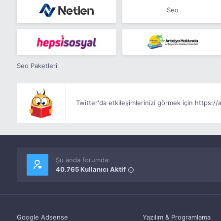
Seo
Seo Paketleri
Twitter'da etkileşimlerinizi görmek için https://a
Şu anda forumda:
40.765 Kullanıcı Aktif
Google Adsense
Yazılım & Programlama