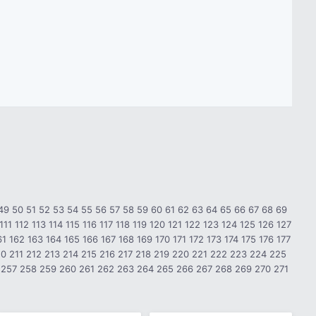
49
50
51
52
53
54
55
56
57
58
59
60
61
62
63
64
65
66
67
68
69
111
112
113
114
115
116
117
118
119
120
121
122
123
124
125
126
127
61
162
163
164
165
166
167
168
169
170
171
172
173
174
175
176
177
10
211
212
213
214
215
216
217
218
219
220
221
222
223
224
225
257
258
259
260
261
262
263
264
265
266
267
268
269
270
271