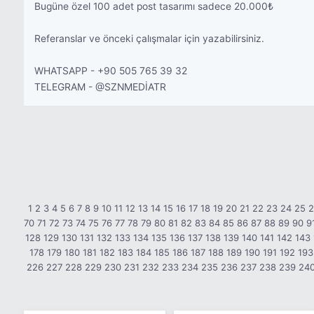
Bugüne özel 100 adet post tasarımı sadece 20.000₺
Referanslar ve önceki çalışmalar için yazabilirsiniz.
WHATSAPP - +90 505 765 39 32
TELEGRAM - @SZNMEDİATR
1
2
3
4
5
6
7
8
9
10
11
12
13
14
15
16
17
18
19
20
21
22
23
24
25
70
71
72
73
74
75
76
77
78
79
80
81
82
83
84
85
86
87
88
89
90
9
128
129
130
131
132
133
134
135
136
137
138
139
140
141
142
143
178
179
180
181
182
183
184
185
186
187
188
189
190
191
192
193
226
227
228
229
230
231
232
233
234
235
236
237
238
239
24