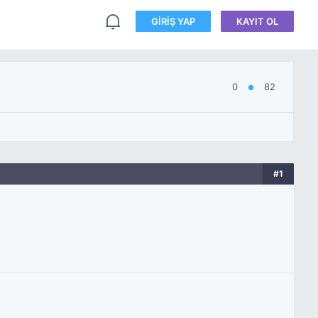
GIRIŞ YAP
KAYIT OL
0
82
●
#1