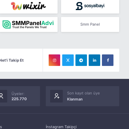
Smm Panel
Net'i Takip Et
Son kayıt olan üye
Üyeler:
225.770
Klanman
as
İnstagram Takipçi