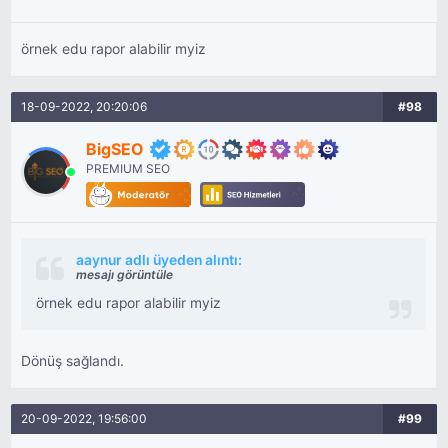
örnek edu rapor alabilir myiz
18-09-2022, 20:20:06
#98
BigSEO
PREMIUM SEO
aaynur adlı üyeden alıntı:
mesajı görüntüle
örnek edu rapor alabilir myiz
Dönüş sağlandı.
20-09-2022, 19:56:00
#99