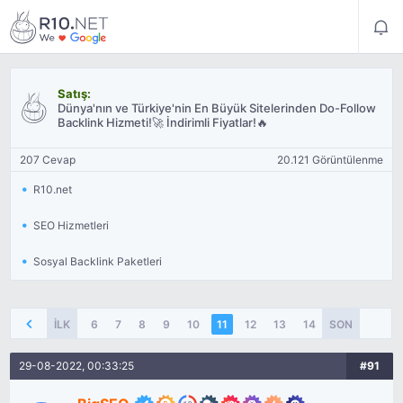
Satış:
Dünya'nın ve Türkiye'nin En Büyük Sitelerinden Do-Follow
Backlink Hizmeti!🚀 İndirimli Fiyatlar!🔥
207 Cevap
20.121 Görüntülenme
R10.net
SEO Hizmetleri
Sosyal Backlink Paketleri
İLK
6
7
8
9
10
11
12
13
14
SON
15
16
2
29-08-2022, 00:33:25
#91