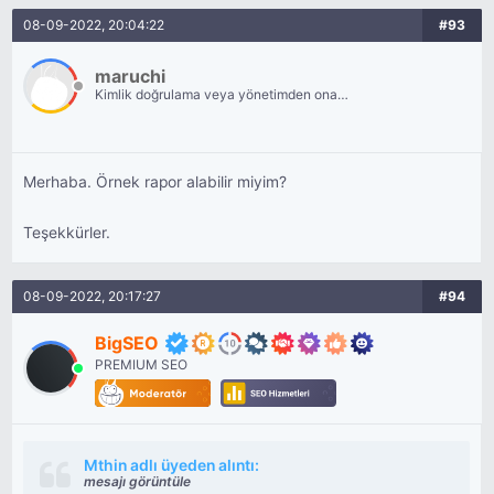
08-09-2022, 20:04:22
#93
maruchi
Kimlik doğrulama veya yönetimden onay
bekliyor.
Merhaba. Örnek rapor alabilir miyim?
Teşekkürler.
08-09-2022, 20:17:27
#94
BigSEO
PREMIUM SEO
Mthin adlı üyeden alıntı:
mesajı görüntüle