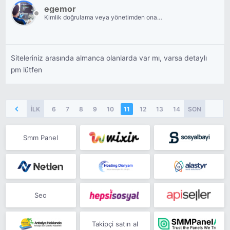
egemor
Kimlik doğrulama veya yönetimden onay
bekliyor.
Siteleriniz arasında almanca olanlarda var mı, varsa detaylı
pm lütfen
İLK
6
7
8
9
10
11
12
13
14
SON
15
16
2
Smm Panel
Seo
Takipçi satın al