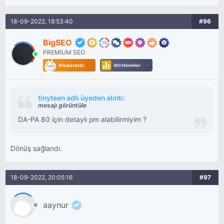
18-09-2022, 18:53:40
#96
BigSEO
PREMIUM SEO
tinyteen adlı üyeden alıntı:
mesajı görüntüle
DA-PA 80 için detaylı pm alabilirmiyim ?
Dönüş sağlandı.
18-09-2022, 20:05:16
#97
aaynur