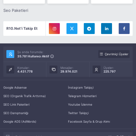
Seo Paketleri
R10.Net'i Takip Et
Şu anda forumda:
Çevrimiçi Üyeler
35.781 Kullanıcı Aktif
Konular:
Mesajlar:
Üyeler:
4.431.778
29.974.021
225.797
Google Adsense
İnstagram Takipçi
SEO (Organik Trafik Arttırma)
Telegram Hizmetleri
SEO Link Paketleri
Youtube İzlenme
SEO Danışmanlığı
Twitter Takipçi
Google ADS (AdWords)
Facebook Sayfa & Grup Alımı