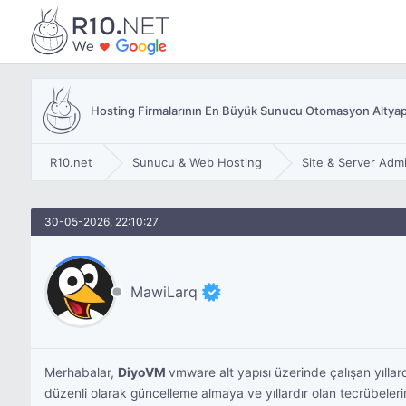
Hosting Firmalarının En Büyük Sunucu Otomasyon Altyapı
R10.net
Sunucu & Web Hosting
Site & Server Admi
30-05-2026, 22:10:27
MawiLarq
Merhabalar,
DiyoVM
vmware alt yapısı üzerinde çalışan yıllar
düzenli olarak güncelleme almaya ve yıllardır olan tecrübelerim