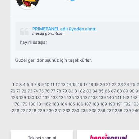
PRIMEPANEL adlı üyeden alıntı:
mesajı görüntüle
hayırlı satışlar
Güzel geri dönüşünüz için teşekkürler.
1
2
3
4
5
6
7
8
9
10
11
12
13
14
15
16
17
18
19
20
21
22
23
24
25
70
71
72
73
74
75
76
77
78
79
80
81
82
83
84
85
86
87
88
89
90
9
128
129
130
131
132
133
134
135
136
137
138
139
140
141
142
143
178
179
180
181
182
183
184
185
186
187
188
189
190
191
192
193
226
227
228
229
230
231
232
233
234
235
236
237
238
239
24
Takipçi satın al