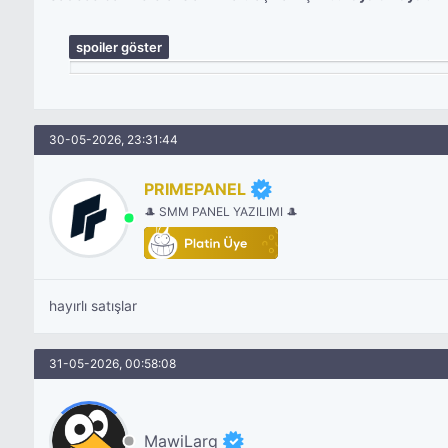
spoiler göster
30-05-2026, 23:31:44
PRIMEPANEL
🎩 SMM PANEL YAZILIMI 🎩
hayırlı satışlar
31-05-2026, 00:58:08
MawiLarq