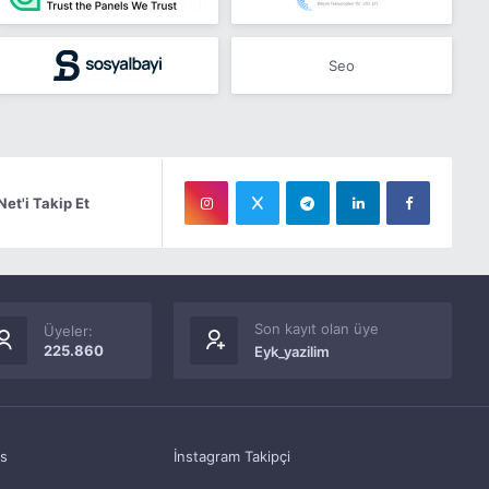
Seo
Net'i Takip Et
Son kayıt olan üye
Üyeler:
225.860
Eyk_yazilim
as
İnstagram Takipçi