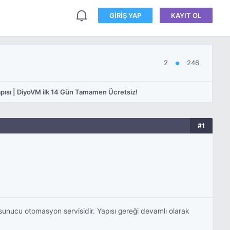
GIRIŞ YAP
KAYIT OL
2
246
●
pısı | DiyoVM ilk 14 Gün Tamamen Ücretsiz!
#1
 sunucu otomasyon servisidir. Yapısı gereği devamlı olarak