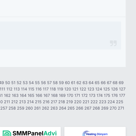
49
50
51
52
53
54
55
56
57
58
59
60
61
62
63
64
65
66
67
68
69
111
112
113
114
115
116
117
118
119
120
121
122
123
124
125
126
127
61
162
163
164
165
166
167
168
169
170
171
172
173
174
175
176
177
10
211
212
213
214
215
216
217
218
219
220
221
222
223
224
225
257
258
259
260
261
262
263
264
265
266
267
268
269
270
271