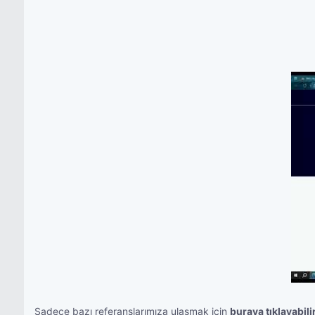
Sadece bazı referanslarımıza ulaşmak için
buraya tıklayabili