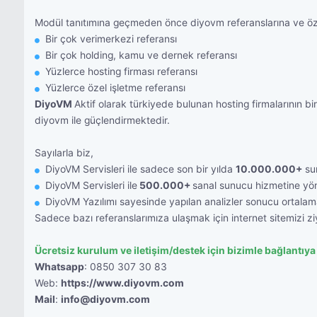
Modül tanıtımına geçmeden önce diyovm referanslarına ve öz
Bir çok verimerkezi referansı
Bir çok holding, kamu ve dernek referansı
Yüzlerce hosting firması referansı
Yüzlerce özel işletme referansı
DiyoVM
Aktif olarak türkiyede bulunan hosting firmalarının bi
diyovm ile güçlendirmektedir.
Sayılarla biz,
DiyoVM Servisleri ile sadece son bir yılda
10.000.000+
sun
DiyoVM Servisleri ile
500.000+
sanal sunucu hizmetine yön
DiyoVM Yazılımı sayesinde yapılan analizler sonucu ortalam
Sadece bazı referanslarımıza ulaşmak için internet sitemizi ziy
Ücretsiz kurulum ve iletişim/destek için bizimle bağlantıya
Whatsapp
: 0850 307 30 83
Web:
https://www.diyovm.com
Mail
:
info@diyovm.com