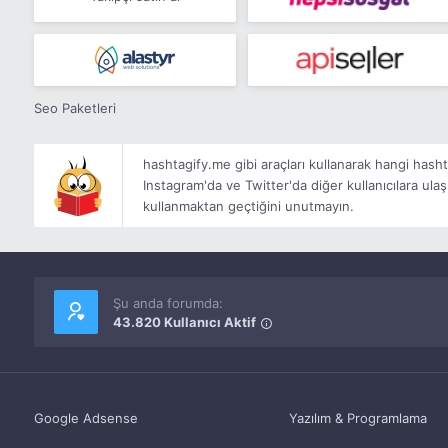
Seo Paketleri
hashtagify.me gibi araçları kullanarak hangi hashtag
Instagram'da ve Twitter'da diğer kullanıcılara ula
kullanmaktan geçtiğini unutmayın.
Şu anda forumda:
43.820 Kullanıcı Aktif
Google Adsense
Yazılım & Programlama