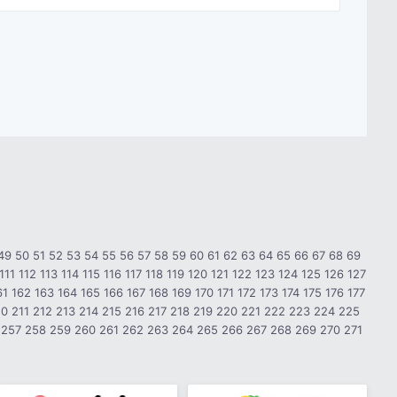
49
50
51
52
53
54
55
56
57
58
59
60
61
62
63
64
65
66
67
68
69
111
112
113
114
115
116
117
118
119
120
121
122
123
124
125
126
127
61
162
163
164
165
166
167
168
169
170
171
172
173
174
175
176
177
10
211
212
213
214
215
216
217
218
219
220
221
222
223
224
225
257
258
259
260
261
262
263
264
265
266
267
268
269
270
271