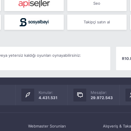
Seo
Takipçi satın al
ya yetersiz kaldığı oyunları oynayabilirsiniz:
R10.
Konular:
Mesajlar:
4.431.531
29.972.543
Webmaster Sorunları
Alışveriş & Tak