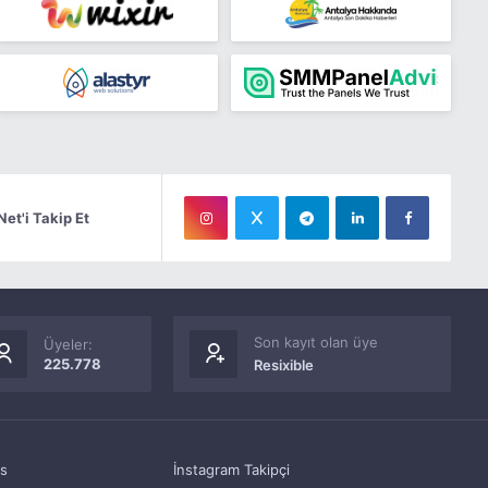
Net'i Takip Et
Son kayıt olan üye
Üyeler:
225.778
Resixible
as
İnstagram Takipçi