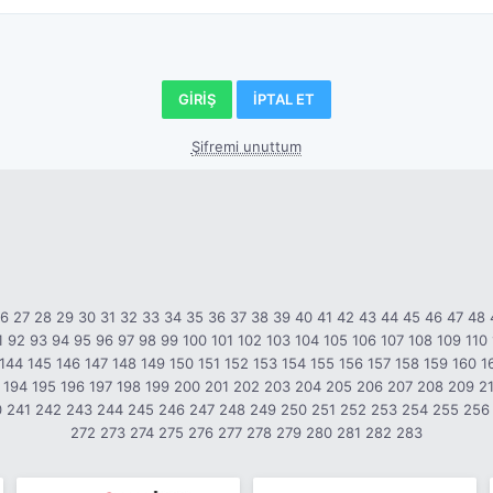
Şifremi unuttum
26
27
28
29
30
31
32
33
34
35
36
37
38
39
40
41
42
43
44
45
46
47
48
1
92
93
94
95
96
97
98
99
100
101
102
103
104
105
106
107
108
109
110
144
145
146
147
148
149
150
151
152
153
154
155
156
157
158
159
160
1
194
195
196
197
198
199
200
201
202
203
204
205
206
207
208
209
2
0
241
242
243
244
245
246
247
248
249
250
251
252
253
254
255
256
272
273
274
275
276
277
278
279
280
281
282
283