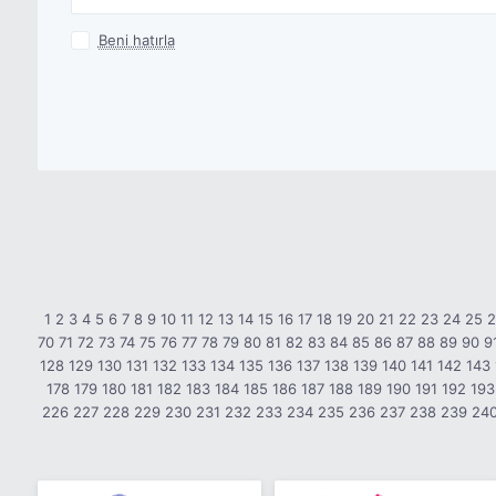
Beni hatırla
1
2
3
4
5
6
7
8
9
10
11
12
13
14
15
16
17
18
19
20
21
22
23
24
25
70
71
72
73
74
75
76
77
78
79
80
81
82
83
84
85
86
87
88
89
90
9
128
129
130
131
132
133
134
135
136
137
138
139
140
141
142
143
178
179
180
181
182
183
184
185
186
187
188
189
190
191
192
193
226
227
228
229
230
231
232
233
234
235
236
237
238
239
24