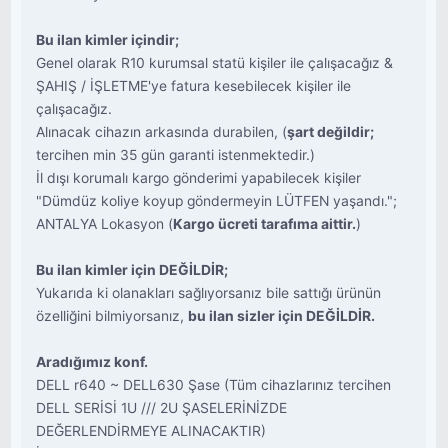
Bu ilan kimler içindir;
Genel olarak R10 kurumsal statü kişiler ile çalışacağız &
ŞAHIŞ / İŞLETME'ye fatura kesebilecek kişiler ile
çalışacağız.
Alınacak cihazın arkasında durabilen, (
şart değildir;
tercihen min 35 gün garanti istenmektedir.)
İl dışı korumalı kargo gönderimi yapabilecek kişiler
"Dümdüz koliye koyup göndermeyin LÜTFEN yaşandı.";
ANTALYA Lokasyon (
Kargo ücreti tarafıma aittir.
)
Bu ilan kimler için DEĞİLDİR;
Yukarıda ki olanakları sağlıyorsanız bile sattığı ürünün
özelliğini bilmiyorsanız,
bu ilan sizler için DEĞİLDİR.
Aradığımız konf.
DELL r640 ~ DELL630 Şase (Tüm cihazlarınız tercihen
DELL SERİSİ 1U /// 2U ŞASELERİNİZDE
DEĞERLENDİRMEYE ALINACAKTIR)