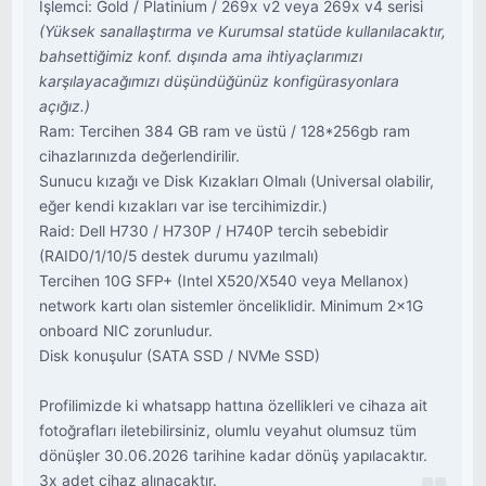
İşlemci: Gold / Platinium / 269x v2 veya 269x v4 serisi
(Yüksek sanallaştırma ve Kurumsal statüde kullanılacaktır,
bahsettiğimiz konf. dışında ama ihtiyaçlarımızı
karşılayacağımızı düşündüğünüz konfigürasyonlara
açığız.)
Ram: Tercihen 384 GB ram ve üstü / 128*256gb ram
cihazlarınızda değerlendirilir.
Sunucu kızağı ve Disk Kızakları Olmalı (Universal olabilir,
eğer kendi kızakları var ise tercihimizdir.)
Raid: Dell H730 / H730P / H740P tercih sebebidir
(RAID0/1/10/5 destek durumu yazılmalı)
Tercihen 10G SFP+ (Intel X520/X540 veya Mellanox)
network kartı olan sistemler önceliklidir. Minimum 2x1G
onboard NIC zorunludur.
Disk konuşulur (SATA SSD / NVMe SSD)
Profilimizde ki whatsapp hattına özellikleri ve cihaza ait
fotoğrafları iletebilirsiniz, olumlu veyahut olumsuz tüm
dönüşler 30.06.2026 tarihine kadar dönüş yapılacaktır.
3x adet cihaz alınacaktır.