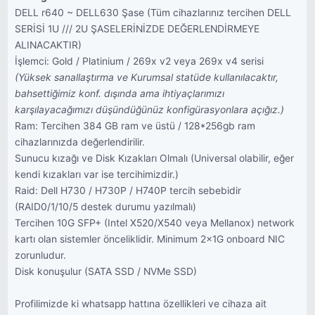
DELL r640 ~ DELL630 Şase (Tüm cihazlarınız tercihen DELL
SERİSİ 1U /// 2U ŞASELERİNİZDE DEĞERLENDİRMEYE
ALINACAKTIR)
İşlemci: Gold / Platinium / 269x v2 veya 269x v4 serisi
(Yüksek sanallaştırma ve Kurumsal statüde kullanılacaktır,
bahsettiğimiz konf. dışında ama ihtiyaçlarımızı
karşılayacağımızı düşündüğünüz konfigürasyonlara açığız.)
Ram: Tercihen 384 GB ram ve üstü / 128*256gb ram
cihazlarınızda değerlendirilir.
Sunucu kızağı ve Disk Kızakları Olmalı (Universal olabilir, eğer
kendi kızakları var ise tercihimizdir.)
Raid: Dell H730 / H730P / H740P tercih sebebidir
(RAID0/1/10/5 destek durumu yazılmalı)
Tercihen 10G SFP+ (Intel X520/X540 veya Mellanox) network
kartı olan sistemler önceliklidir. Minimum 2x1G onboard NIC
zorunludur.
Disk konuşulur (SATA SSD / NVMe SSD)
Profilimizde ki whatsapp hattına özellikleri ve cihaza ait