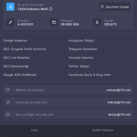
Şu anda forumda:
Çevrimiçi Üyeler
7.824 Kullanıcı Aktif
Konular:
Mesajlar:
Üyeler:
4.432.931
29.980.554
225.873
Google Adsense
İnstagram Takipçi
SEO (Organik Trafik Arttırma)
Telegram Hizmetleri
SEO Link Paketleri
Youtube İzlenme
SEO Danışmanlığı
Twitter Takipçi
Google ADS (AdWords)
Facebook Sayfa & Grup Alımı
Reklam vermek için:
reklam@r10.net
Hukuksal sorunlar için:
hukuk@r10.net
Ban ve Diğer sorunlar için:
detay@r10.net
Arşiv
Gizlilik Politikası