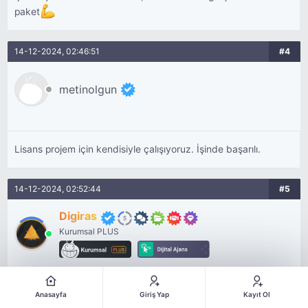
paket
14-12-2024, 02:46:51
#4
metinolgun
Lisans projem için kendisiyle çalışıyoruz. İşinde başarılı.
14-12-2024, 02:52:44
#5
Digiras
Kurumsal PLUS
metinolgun adlı üyeden alıntı:
Anasayfa
Giriş Yap
Kayıt Ol
mesajı görüntüle