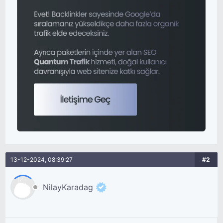
13-12-2024, 08:39:27
#2
NilayKaradag