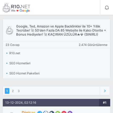
Google, Ted, Amazon ve Apple Backlinkler ile 10+ Yıllık
Tecrübe! 🚀 50'den Fazla DA 85 Website ile Kalıcı Otorite +
Bonus Hediyeler! 🚀 KAÇIRAN ÜZÜLÜR🔥💎 (SINIRLI)
23 Cevap
2.474 Görüntülenme
R10.net
SEO Hizmetleri
SEO Hizmet Paketleri
1
2
3
13-12-2024, 02:12:16
#1
Digiras