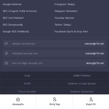
Google Adsense
İnstagram Takipçi
SEO (Organik Trafik Arttırma)
Telegram Hizmetleri
SEO Link Paketleri
Youtube İzlenme
SEO Danışmanlığı
Twitter Takipçi
Google ADS (AdWords)
Facebook Sayfa & Grup Alımı
Reklam vermek için:
reklam@r10.net
Hukuksal sorunlar için:
hukuk@r10.net
Ban ve Diğer sorunlar için:
detay@r10.net
Arşiv
Gizlilik Politikası
KVKK
Teslimat ve İade Şartları
Forum Kuralları
Kullanım Sözleşmesi
İletişim
Anasayfa
Giriş Yap
Kayıt Ol
© 2005-2026
R10.Net
bir
Rokito Digital LTD
kuruluşudur.