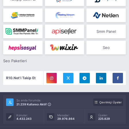
Smm Panel
Seo
Seo Paketleri
R10.Net'i Takip Et
Şu anda forumda:
Çevrimiçi Üyeler
21.239 Kullanıcı Aktif
Konular:
Mesajlar:
Üyeler:
4.432.243
29.976.864
225.829