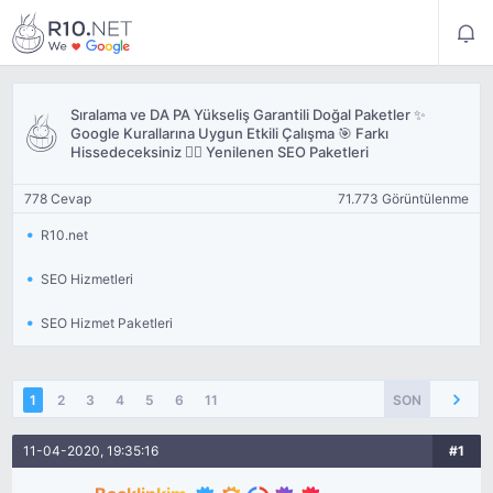
Sıralama ve DA PA Yükseliş Garantili Doğal Paketler ✨
Google Kurallarına Uygun Etkili Çalışma 🎯 Farkı
Hissedeceksiniz 👌🏻 Yenilenen SEO Paketleri
778 Cevap
71.773 Görüntülenme
R10.net
SEO Hizmetleri
SEO Hizmet Paketleri
1
2
3
4
5
6
11
SON
11-04-2020, 19:35:16
#1