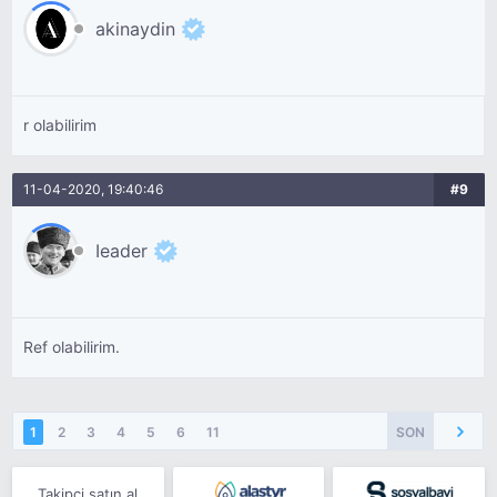
akinaydin
r olabilirim
11-04-2020, 19:40:46
#9
Ieader
Ref olabilirim.
1
2
3
4
5
6
11
SON
Takipçi satın al