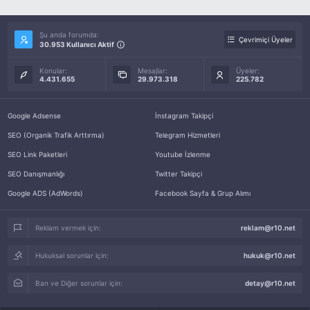
Şu anda forumda:
Çevrimiçi Üyeler
30.953 Kullanıcı Aktif
Konular:
Mesajlar:
Üyeler:
4.431.655
29.973.318
225.782
Google Adsense
İnstagram Takipçi
SEO (Organik Trafik Arttırma)
Telegram Hizmetleri
SEO Link Paketleri
Youtube İzlenme
SEO Danışmanlığı
Twitter Takipçi
Google ADS (AdWords)
Facebook Sayfa & Grup Alımı
Reklam vermek için:
reklam@r10.net
Hukuksal sorunlar için:
hukuk@r10.net
Ban ve Diğer sorunlar için:
detay@r10.net