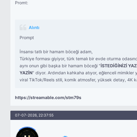
Promt:
Alıntı
Prompt
İnsansı tatlı bir hamam böceği adam,
Türkiye forması giyiyor, türk temalı bir evde oturma odasın
aynı onun gibi başka bir hamam böceği "
İSTEDİĞİNİZİ YAZ
YAZİN
" diyor. Ardından kahkaha atıyor, eğlenceli mimikler
viral TikTok/Reels stili, komik atmosfer, yüksek detay, 4K ka
https://streamable.com/stm79s
07-07-2026, 22:37:55