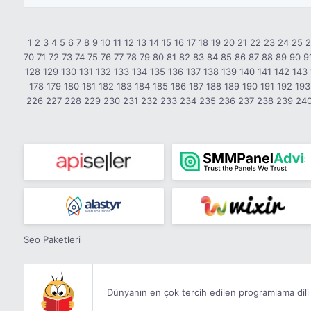
1
2
3
4
5
6
7
8
9
10
11
12
13
14
15
16
17
18
19
20
21
22
23
24
25
70
71
72
73
74
75
76
77
78
79
80
81
82
83
84
85
86
87
88
89
90
9
128
129
130
131
132
133
134
135
136
137
138
139
140
141
142
143
178
179
180
181
182
183
184
185
186
187
188
189
190
191
192
193
226
227
228
229
230
231
232
233
234
235
236
237
238
239
24
Seo Paketleri
Dünyanın en çok tercih edilen programlama dili 