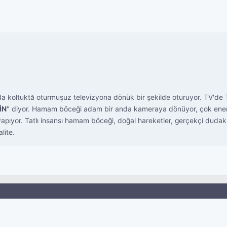
da koltuktă oturmuşuz televizyona dönük bir şekilde oturuyor. TV'de Tü
İN
" diyor. Hamam böceği adam bir anda kameraya dönüyor, çok enerjik,
 yapıyor. Tatlı insansı hamam böceği, doğal hareketler, gerçekçi duda
lite.