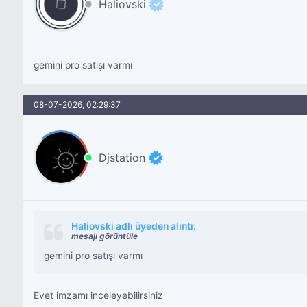
Haliovski
gemini pro satışı varmı
08-07-2026, 02:29:37
Djstation
Haliovski adlı üyeden alıntı:
mesajı görüntüle
gemini pro satışı varmı
Evet imzamı inceleyebilirsiniz