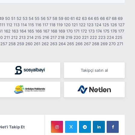
49
50
51
52
53
54
55
56
57
58
59
60
61
62
63
64
65
66
67
68
69
111
112
113
114
115
116
117
118
119
120
121
122
123
124
125
126
127
61
162
163
164
165
166
167
168
169
170
171
172
173
174
175
176
177
10
211
212
213
214
215
216
217
218
219
220
221
222
223
224
225
257
258
259
260
261
262
263
264
265
266
267
268
269
270
271
Takipçi satın al
Net'i Takip Et