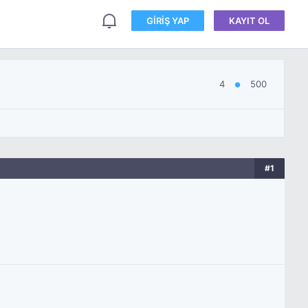
GIRIŞ YAP
KAYIT OL
4
500
●
#1