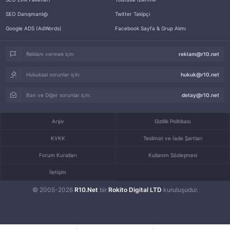
SEO Danışmanlığı
Twitter Takipçi
Google ADS (AdWords)
Facebook Sayfa & Grup Alımı
Reklam vermek için:
reklam@r10.net
Hukuksal sorunlar için:
hukuk@r10.net
Ban ve Diğer sorunlar için:
detay@r10.net
Arşiv
Gizlilik Politikası
KVKK
Teslimat ve İade Şartları
Forum Kuralları
Kullanım Sözleşmesi
İletişim
© 2005-2026
R10.Net
bir
Rokito Digital LTD
kuruluşudur.