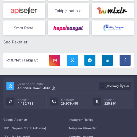
Takipçi satın al
Smm Panel
Seo Paketleri
R10.Net'i Takip Et
Şu anda forumda:
Çevrimiçi Üyeler
46.354 Kullanıcı Aktif
Konular:
Mesajlar:
Üyeler:
4.432.738
29.979.451
225.861
Google Adsense
İnstagram Takipçi
SEO (Organik Trafik Arttırma)
Telegram Hizmetleri
SEO Link Paketleri
Youtube İzlenme