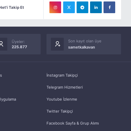
Net'i Takip Et
Son kayıt olan üye
Üyeler:
225.877
sametkalkavan
as
İnstagram Takipçi
Telegram Hizmetleri
Uygulama
Youtube İzlenme
Twitter Takipçi
Facebook Sayfa & Grup Alımı