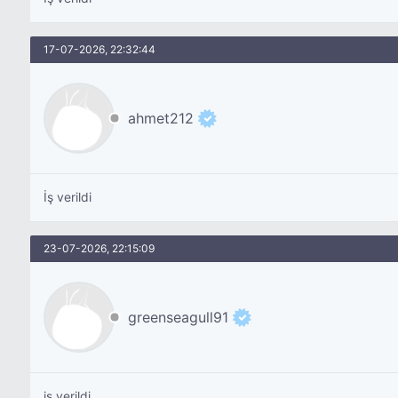
17-07-2026, 22:32:44
ahmet212
İş verildi
23-07-2026, 22:15:09
greenseagull91
iş verildi