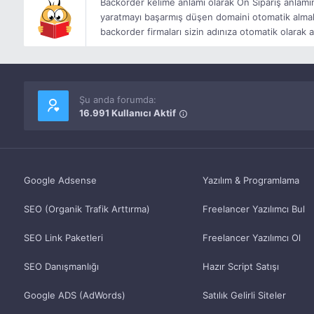
Backorder kelime anlamı olarak Ön Sipariş anlamı
yaratmayı başarmış düşen domaini otomatik almak m
backorder firmaları sizin adınıza otomatik olarak a
Şu anda forumda:
16.991 Kullanıcı Aktif
Google Adsense
Yazılım & Programlama
SEO (Organik Trafik Arttırma)
Freelancer Yazılımcı Bul
SEO Link Paketleri
Freelancer Yazılımcı Ol
SEO Danışmanlığı
Hazır Script Satışı
Google ADS (AdWords)
Satılık Gelirli Siteler