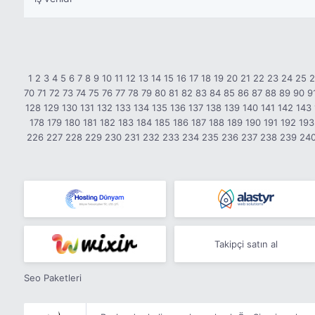
1
2
3
4
5
6
7
8
9
10
11
12
13
14
15
16
17
18
19
20
21
22
23
24
25
70
71
72
73
74
75
76
77
78
79
80
81
82
83
84
85
86
87
88
89
90
9
128
129
130
131
132
133
134
135
136
137
138
139
140
141
142
143
178
179
180
181
182
183
184
185
186
187
188
189
190
191
192
193
226
227
228
229
230
231
232
233
234
235
236
237
238
239
24
Takipçi satın al
Seo Paketleri