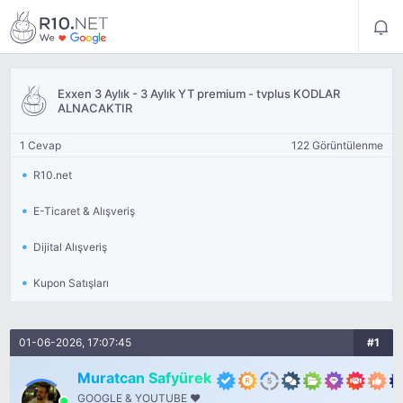
Exxen 3 Aylık - 3 Aylık YT premium - tvplus KODLAR
ALNACAKTIR
1 Cevap
122 Görüntülenme
R10.net
E-Ticaret & Alışveriş
Dijital Alışveriş
Kupon Satışları
01-06-2026, 17:07:45
#1
Muratcan Safyürek
GOOGLE & YOUTUBE ❤️