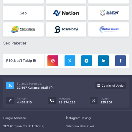
Seo
Seo Paketleri
R10.Net'i Takip Et
Şu anda forumda:
Çevrimiçi Üyeler
37.467 Kullanıcı Aktif
Konular:
Mesajlar:
Üyeler:
4.431.810
29.974.232
225.801
Google Adsense
İnstagram Takipçi
SEO (Organik Trafik Arttırma)
Telegram Hizmetleri