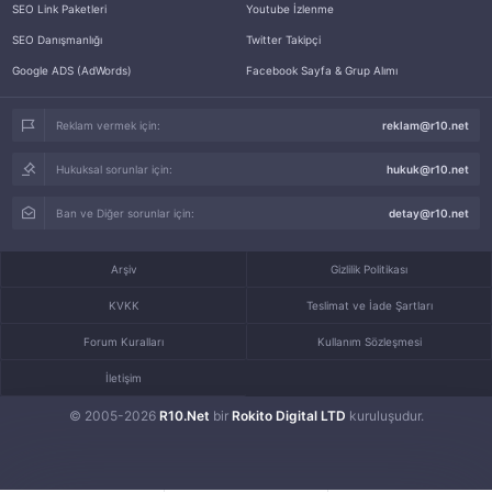
SEO Link Paketleri
Youtube İzlenme
SEO Danışmanlığı
Twitter Takipçi
Google ADS (AdWords)
Facebook Sayfa & Grup Alımı
Reklam vermek için:
reklam@r10.net
Hukuksal sorunlar için:
hukuk@r10.net
Ban ve Diğer sorunlar için:
detay@r10.net
Arşiv
Gizlilik Politikası
KVKK
Teslimat ve İade Şartları
Forum Kuralları
Kullanım Sözleşmesi
İletişim
© 2005-2026
R10.Net
bir
Rokito Digital LTD
kuruluşudur.