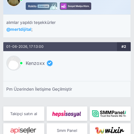
alımlar yapıldı teşekkürler
@
mertdijital
;
01-06-2026, 17:13:00
#2
Kenzoxx
Pm Üzerinden İletişime Geçilmiştir
Takipçi satın al
Smm Panel