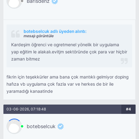
Barisdenz
botebselcuk adlı üyeden alıntı:
mesajı görüntüle
Kardeşim öğrenci ve ogretmenel yönelik bir uygulama
yap eğitim le alakalı.evitjm sektöründe çok para var hiçbir
zaman bitmez
fikrin için teşekkürler ama bana çok mantıklı gelmiyor doping
hafıza vb uygulama çok fazla var ve herkes de bir ile
yaramadığı kanaatinde
03-06-2026, 07:18:48
#4
botebselcuk