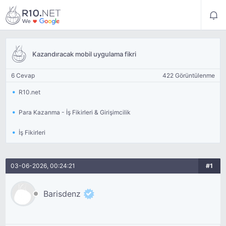
Kazandıracak mobil uygulama fikri
6 Cevap
422 Görüntülenme
R10.net
Para Kazanma - İş Fikirleri & Girişimcilik
İş Fikirleri
03-06-2026, 00:24:21
#1
Barisdenz