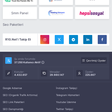
Smm Panel
Seo Paketleri
R10.Net'i Takip Et
Şu anda forumda:
Çevrimiçi Üyeler
37.250 Kullanıcı Aktif
Konular:
Mesajlar:
Üyeler:
4.432.857
29.980.147
225.867
Google Adsense
İnstagram Takipçi
SEO (Organik Trafik Arttırma)
Telegram Hizmetleri
SEO Link Paketleri
Youtube İzlenme
SEO Danışmanlığı
Twitter Takipçi