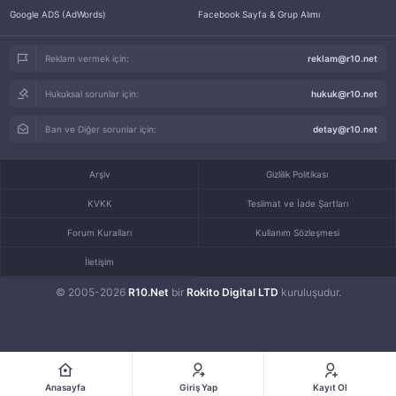
Google ADS (AdWords)
Facebook Sayfa & Grup Alımı
Reklam vermek için:
reklam@r10.net
Hukuksal sorunlar için:
hukuk@r10.net
Ban ve Diğer sorunlar için:
detay@r10.net
Arşiv
Gizlilik Politikası
KVKK
Teslimat ve İade Şartları
Forum Kuralları
Kullanım Sözleşmesi
İletişim
© 2005-2026
R10.Net
bir
Rokito Digital LTD
kuruluşudur.
Anasayfa
Giriş Yap
Kayıt Ol