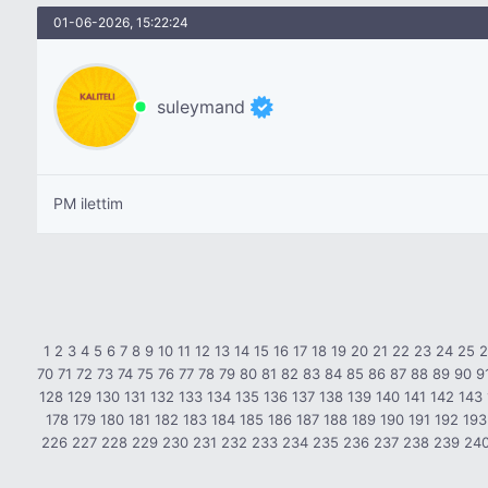
01-06-2026, 15:22:24
suleymand
PM ilettim
1
2
3
4
5
6
7
8
9
10
11
12
13
14
15
16
17
18
19
20
21
22
23
24
25
70
71
72
73
74
75
76
77
78
79
80
81
82
83
84
85
86
87
88
89
90
9
128
129
130
131
132
133
134
135
136
137
138
139
140
141
142
143
178
179
180
181
182
183
184
185
186
187
188
189
190
191
192
193
226
227
228
229
230
231
232
233
234
235
236
237
238
239
24