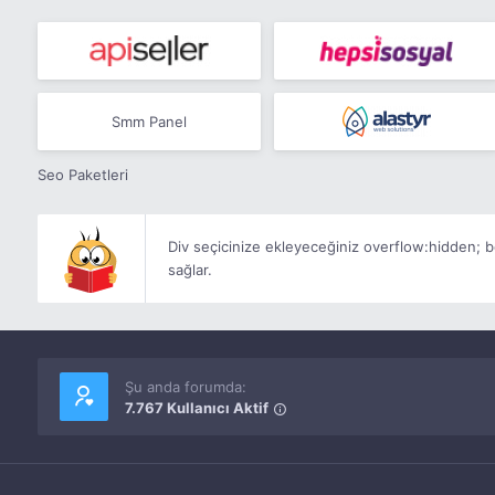
Smm Panel
Seo Paketleri
Div seçicinize ekleyeceğiniz
overflow:hidden;
b
sağlar.
Şu anda forumda:
7.767 Kullanıcı Aktif