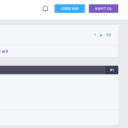
GIRIŞ YAP
KAYIT OL
1
50
●
 acil
#1