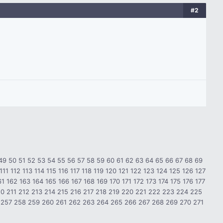
#2
49
50
51
52
53
54
55
56
57
58
59
60
61
62
63
64
65
66
67
68
69
111
112
113
114
115
116
117
118
119
120
121
122
123
124
125
126
127
61
162
163
164
165
166
167
168
169
170
171
172
173
174
175
176
177
10
211
212
213
214
215
216
217
218
219
220
221
222
223
224
225
257
258
259
260
261
262
263
264
265
266
267
268
269
270
271