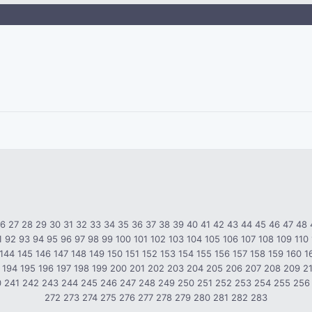
26
27
28
29
30
31
32
33
34
35
36
37
38
39
40
41
42
43
44
45
46
47
48
1
92
93
94
95
96
97
98
99
100
101
102
103
104
105
106
107
108
109
110
144
145
146
147
148
149
150
151
152
153
154
155
156
157
158
159
160
1
194
195
196
197
198
199
200
201
202
203
204
205
206
207
208
209
2
0
241
242
243
244
245
246
247
248
249
250
251
252
253
254
255
256
272
273
274
275
276
277
278
279
280
281
282
283