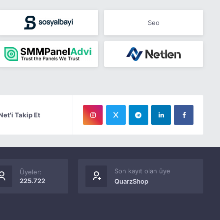
Seo
Net'i Takip Et
Son kayıt olan üye
Üyeler:
225.722
QuarzShop