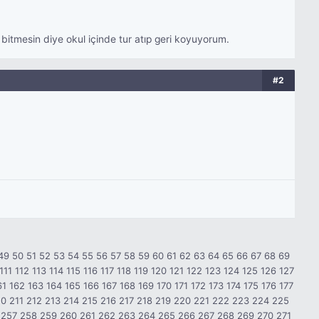
 bitmesin diye okul içinde tur atıp geri koyuyorum.
#2
49
50
51
52
53
54
55
56
57
58
59
60
61
62
63
64
65
66
67
68
69
111
112
113
114
115
116
117
118
119
120
121
122
123
124
125
126
127
61
162
163
164
165
166
167
168
169
170
171
172
173
174
175
176
177
10
211
212
213
214
215
216
217
218
219
220
221
222
223
224
225
257
258
259
260
261
262
263
264
265
266
267
268
269
270
271