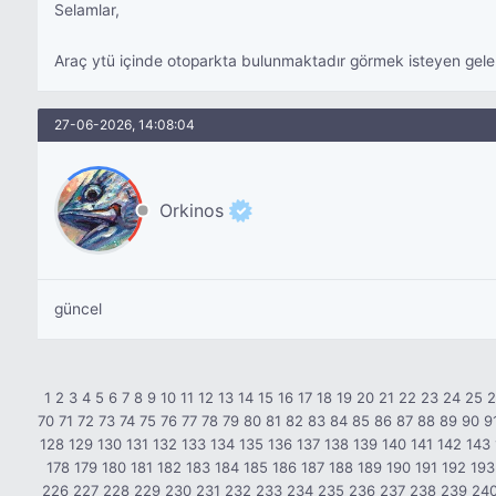
Selamlar,
Araç ytü içinde otoparkta bulunmaktadır görmek isteyen gelebil
27-06-2026, 14:08:04
Orkinos
güncel
1
2
3
4
5
6
7
8
9
10
11
12
13
14
15
16
17
18
19
20
21
22
23
24
25
70
71
72
73
74
75
76
77
78
79
80
81
82
83
84
85
86
87
88
89
90
9
128
129
130
131
132
133
134
135
136
137
138
139
140
141
142
143
178
179
180
181
182
183
184
185
186
187
188
189
190
191
192
193
226
227
228
229
230
231
232
233
234
235
236
237
238
239
24