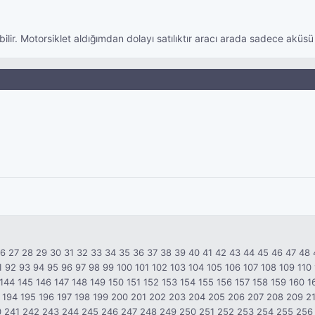
ir. Motorsiklet aldığımdan dolayı satılıktır aracı arada sadece aküsü
26
27
28
29
30
31
32
33
34
35
36
37
38
39
40
41
42
43
44
45
46
47
48
1
92
93
94
95
96
97
98
99
100
101
102
103
104
105
106
107
108
109
110
144
145
146
147
148
149
150
151
152
153
154
155
156
157
158
159
160
1
194
195
196
197
198
199
200
201
202
203
204
205
206
207
208
209
2
0
241
242
243
244
245
246
247
248
249
250
251
252
253
254
255
256