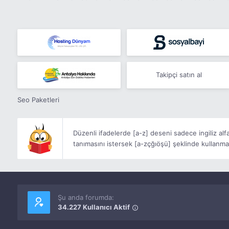
Takipçi satın al
Seo Paketleri
Düzenli ifadelerde
[a-z]
deseni sadece ingiliz alf
tanımasını istersek
[a-zçğıöşü]
şeklinde kullanma
Şu anda forumda:
34.227 Kullanıcı Aktif