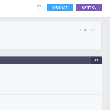
GIRIŞ YAP
KAYIT OL
1
192
●
#1