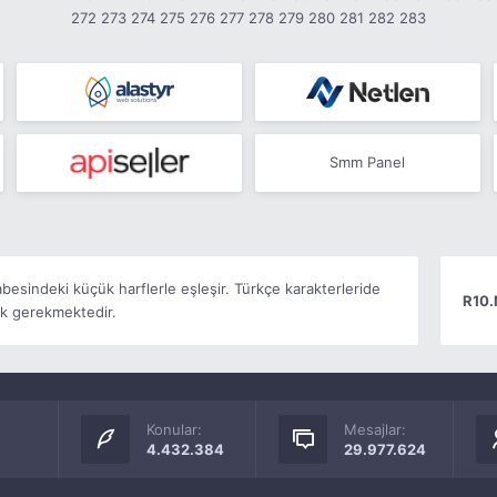
272
273
274
275
276
277
278
279
280
281
282
283
Smm Panel
abesindeki küçük harflerle eşleşir. Türkçe karakterleride
R10.
k gerekmektedir.
Konular:
Mesajlar:
4.432.384
29.977.624