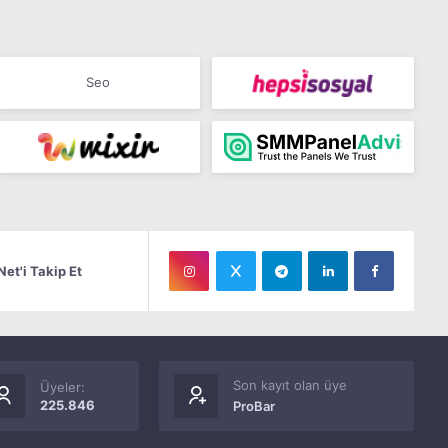
Seo
Net'i Takip Et
Son kayıt olan üye
Üyeler:
225.846
ProBar