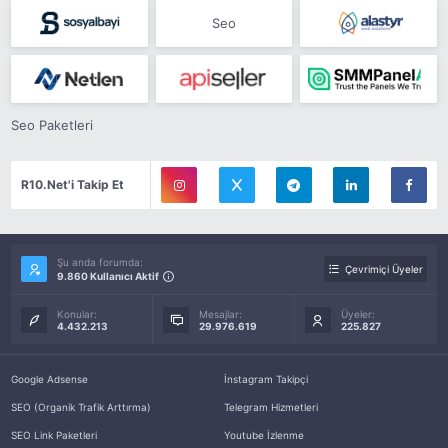
Seo
Seo Paketleri
R10.Net'i Takip Et
Şu anda forumda:
Çevrimiçi Üyeler
9.860 Kullanıcı Aktif
Konular:
Mesajlar:
Üyeler:
4.432.213
29.976.619
225.827
Google Adsense
İnstagram Takipçi
SEO (Organik Trafik Arttırma)
Telegram Hizmetleri
SEO Link Paketleri
Youtube İzlenme