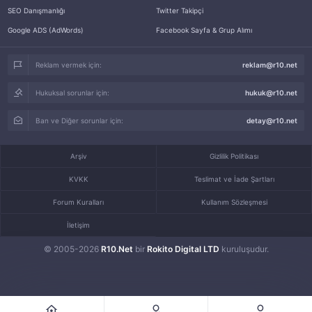
SEO Danışmanlığı
Twitter Takipçi
Google ADS (AdWords)
Facebook Sayfa & Grup Alımı
Reklam vermek için:
reklam@r10.net
Hukuksal sorunlar için:
hukuk@r10.net
Ban ve Diğer sorunlar için:
detay@r10.net
Arşiv
Gizlilik Politikası
KVKK
Teslimat ve İade Şartları
Forum Kuralları
Kullanım Sözleşmesi
İletişim
© 2005-2026
R10.Net
bir
Rokito Digital LTD
kuruluşudur.