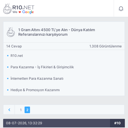
1 Gram Altını 4500 TL'ye Alın - Dünya Katılım
Referanslarınızı karşılıyorum
14 Cevap
1.308 Görüntülenme
R10.net
Para Kazanma - İş Fikirleri & Girişimcilik
İnternetten Para Kazanma Sanatı
Hediye & Promosyon Kazanımı
1
2
08-07-2026, 13:32:29
#10