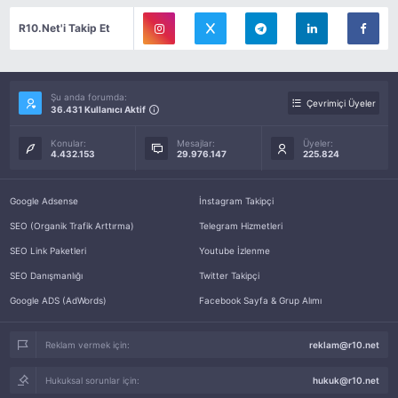
R10.Net'i Takip Et
Şu anda forumda:
Çevrimiçi Üyeler
36.431 Kullanıcı Aktif
Konular:
Mesajlar:
Üyeler:
4.432.153
29.976.147
225.824
Google Adsense
İnstagram Takipçi
SEO (Organik Trafik Arttırma)
Telegram Hizmetleri
SEO Link Paketleri
Youtube İzlenme
SEO Danışmanlığı
Twitter Takipçi
Google ADS (AdWords)
Facebook Sayfa & Grup Alımı
Reklam vermek için:
reklam@r10.net
Hukuksal sorunlar için:
hukuk@r10.net