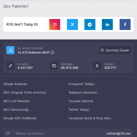
Seo Paketleri
R10.Net'i Takip Et
Şu anda forumda:
Çevrimiçi Üyeler
13.413 Kullanıcı Aktif
Konular:
Mesajlar:
Üyeler:
4.431.527
29.972.526
225.777
Google Adsense
İnstagram Takipçi
SEO (Organik Trafik Arttırma)
Telegram Hizmetleri
SEO Link Paketleri
Youtube İzlenme
SEO Danışmanlığı
Twitter Takipçi
Google ADS (AdWords)
Facebook Sayfa & Grup Alımı
Reklam vermek için:
reklam@r10.net