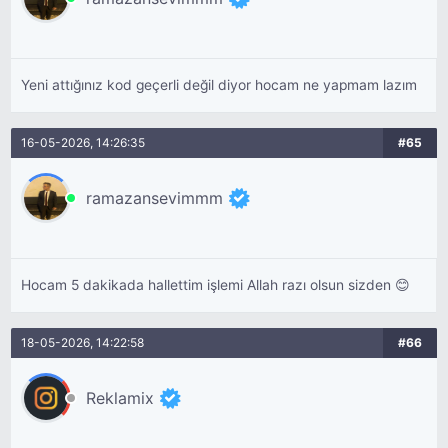
Yeni attığınız kod geçerli değil diyor hocam ne yapmam lazım
16-05-2026, 14:26:35
#65
ramazansevimmm
Hocam 5 dakikada hallettim işlemi Allah razı olsun sizden 😊
18-05-2026, 14:22:58
#66
Reklamix