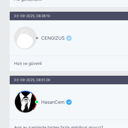
03-09-2025, 08:28:10
CENGIZUS
Hızlı ve güvenli
03-09-2025, 08:51:29
HasanCem
Aynı ay içerisinde birden fazla alabiliyor muyuz?