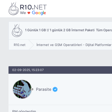
1 Günlük 1 GB !/ 1 günlük 2 GB İnternet Paketi  Tüm Oper
R10.net
İnternet ve GSM Operatörleri - Dijital Platformlar
02-09-2025, 15:23:07
Parasite
PM gönderdim.