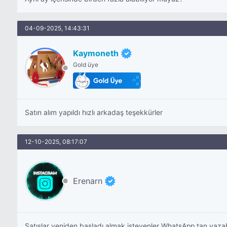
04-09-2025, 14:43:31
Kaymoneth
Gold üye
Satın alım yapıldı hızlı arkadaş teşekkürler
12-10-2025, 08:17:07
Erenarn
Satışlar yeniden başladı almak isteyenler WhatsApp tan yazabi