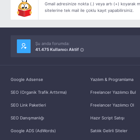
Gmail adresinize nokta (.) veya artı (+) koyarak ma
sitelerine tek mail ile çoklu kayıt yapabilirsiniz.
Şu anda forumda:
41.475 Kullanıcı Aktif
Google Adsense
Yazılım & Programlama
SEO (Organik Trafik Arttırma)
Freelancer Yazılımcı Bul
SEO Link Paketleri
Freelancer Yazılımcı Ol
SEO Danışmanlığı
Hazır Script Satışı
Google ADS (AdWords)
Satılık Gelirli Siteler