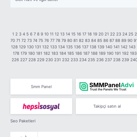
1
2
3
4
5
6
7
8
9
10
11
12
13
14
15
16
17
18
19
20
21
22
23
24
25
70
71
72
73
74
75
76
77
78
79
80
81
82
83
84
85
86
87
88
89
90
9
128
129
130
131
132
133
134
135
136
137
138
139
140
141
142
143
178
179
180
181
182
183
184
185
186
187
188
189
190
191
192
193
226
227
228
229
230
231
232
233
234
235
236
237
238
239
24
Smm Panel
Takipçi satın al
Seo Paketleri