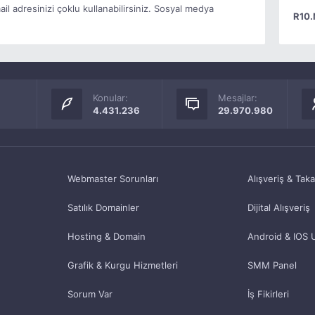
il adresinizi çoklu kullanabilirsiniz. Sosyal medya
R10.
Konular:
Mesajlar:
4.431.236
29.970.980
Webmaster Sorunları
Alışveriş & Tak
Satılık Domainler
Dijital Alışveriş
Hosting & Domain
Android & IOS 
Grafik & Kurgu Hizmetleri
SMM Panel
Sorum Var
İş Fikirleri