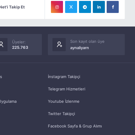
Net'i Takip Et
Son kayıt olan üye
Üyeler:
225.763
aynaliyarn
as
İnstagram Takipçi
Telegram Hizmetleri
Uygulama
Youtube İzlenme
Twitter Takipçi
Facebook Sayfa & Grup Alımı