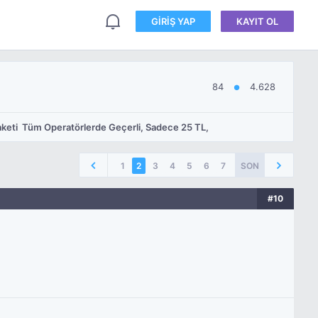
GIRIŞ YAP
KAYIT OL
84
4.628
●
aketi  Tüm Operatörlerde Geçerli, Sadece 25 TL,
1
2
3
4
5
6
7
SON
#10