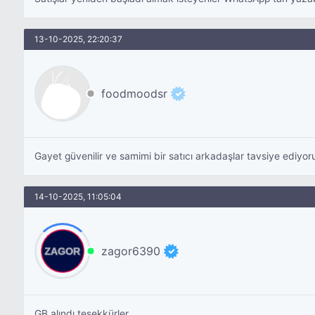
13-10-2025, 22:20:37
foodmoodsr
Gayet güvenilir ve samimi bir satıcı arkadaşlar tavsiye ediyo
14-10-2025, 11:05:04
zagor6390
GB alındı teşekkürler