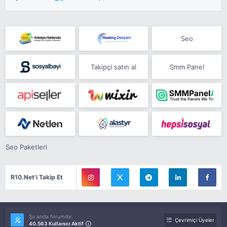
Seo
Takipçi satın al
Smm Panel
Seo Paketleri
R10.Net'i Takip Et
Şu anda forumda:
Çevrimiçi Üyeler
40.563 Kullanıcı Aktif