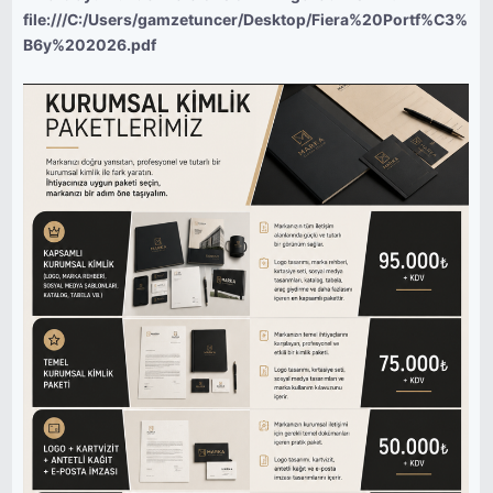
file:///C:/Users/gamzetuncer/Desktop/Fiera%20Portf%C3%
B6y%202026.pdf