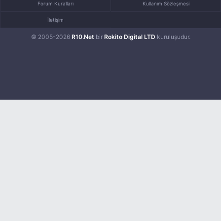
Forum Kuralları
Kullanım Sözleşmesi
İletişim
© 2005-2026
R10.Net
bir
Rokito Digital LTD
kuruluşudur.