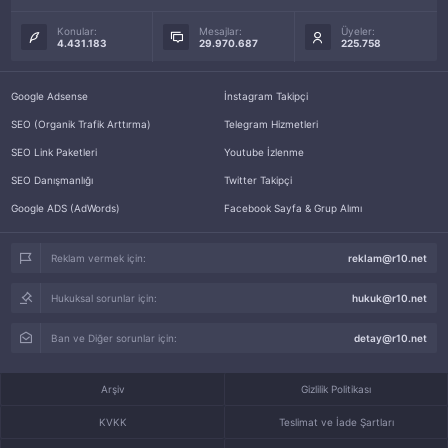
Konular:
Mesajlar:
Üyeler:
4.431.183
29.970.687
225.758
Google Adsense
İnstagram Takipçi
SEO (Organik Trafik Arttırma)
Telegram Hizmetleri
SEO Link Paketleri
Youtube İzlenme
SEO Danışmanlığı
Twitter Takipçi
Google ADS (AdWords)
Facebook Sayfa & Grup Alımı
Reklam vermek için:
reklam@r10.net
Hukuksal sorunlar için:
hukuk@r10.net
Ban ve Diğer sorunlar için:
detay@r10.net
Arşiv
Gizlilik Politikası
KVKK
Teslimat ve İade Şartları