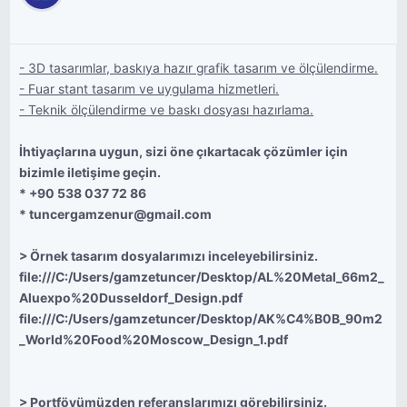
- 3D tasarımlar, baskıya hazır grafik tasarım ve ölçülendirme.
- Fuar stant tasarım ve uygulama hizmetleri.
- Teknik ölçülendirme ve baskı dosyası hazırlama.
İhtiyaçlarına uygun, sizi öne çıkartacak çözümler için
bizimle iletişime geçin.
* +90 538 037 72 86
*
tuncergamzenur@gmail.com
> Örnek tasarım dosyalarımızı inceleyebilirsiniz.
file:///C:/Users/gamzetuncer/Desktop/AL%20Metal_66m2_
Aluexpo%20Dusseldorf_Design.pdf
file:///C:/Users/gamzetuncer/Desktop/AK%C4%B0B_90m2
_World%20Food%20Moscow_Design_1.pdf
> Portföyümüzden referanslarımızı görebilirsiniz.