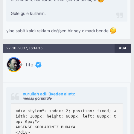
Güle güle kullanın.
yine sabit kaldı reklam değişen bir şey olmadı bende
22-10-2007, 16:14:15
#34
tito
nurullah adlı üyeden alıntı:
mesajı görüntüle
<div style="z-index: 2; position: fixed; w
idth: 160px; height: 600px; left: 680px; t
op: 0px;">

ADSENSE KODLARINIZ BURAYA

</div>