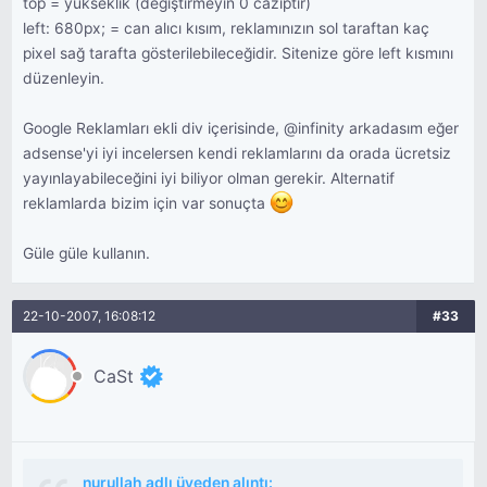
top = yükseklik (değiştirmeyin 0 caziptir)
left: 680px; = can alıcı kısım, reklamınızın sol taraftan kaç
pixel sağ tarafta gösterilebileceğidir. Sitenize göre left kısmını
düzenleyin.
Google Reklamları ekli div içerisinde, @infinity arkadasım eğer
adsense'yi iyi incelersen kendi reklamlarını da orada ücretsiz
yayınlayabileceğini iyi biliyor olman gerekir. Alternatif
reklamlarda bizim için var sonuçta
Güle güle kullanın.
22-10-2007, 16:08:12
#33
CaSt
nurullah adlı üyeden alıntı: