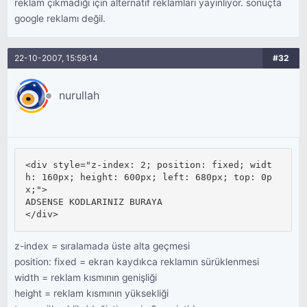
reklam çıkmadığı için alternatif reklamları yayınlıyor. sonuçta
google reklamı değil.
22-10-2007, 15:59:14
#32
nurullah
<div style="z-index: 2; position: fixed; widt
h: 160px; height: 600px; left: 680px; top: 0p
x;">

ADSENSE KODLARINIZ BURAYA

</div>
z-index = sıralamada üste alta geçmesi
position: fixed = ekran kaydıkca reklamın sürüklenmesi
width = reklam kısmının genişliği
height = reklam kısmının yüksekliği