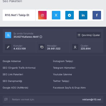
Seo Paketleri
R10.Net'i Takip Et
Şu anda forumda:
Çevrimiçi Üyeler
35.627 Kullanıcı Aktif
Konular:
Mesajlar:
Üyeler:
4.433.109
29.981.522
225.894
Google Adsense
İnstagram Takipçi
SEO (Organik Trafik Arttırma)
Telegram Hizmetleri
SEO Link Paketleri
Youtube İzlenme
SEO Danışmanlığı
Twitter Takipçi
Google ADS (AdWords)
Facebook Sayfa & Grup Alımı
Reklam vermek için:
reklam@r10.net