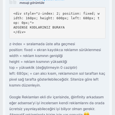
mesajı görüntüle
<div style="z-index: 2; position: fixed; w
idth: 160px; height: 600px; left: 680px; t
op: 0px;">

ADSENSE KODLARINIZ BURAYA

</div>
z-index = sıralamada üste alta geçmesi
position: fixed = ekran kaydıkca reklamın sürüklenmesi
width = reklam kısmının genişliği
height = reklam kısmının yüksekliği
top = yükseklik (değiştirmeyin 0 caziptir)
left: 680px; = can alıcı kısım, reklamınızın sol taraftan kaç
pixel sağ tarafta gösterilebileceğidir. Sitenize göre left
kısmını düzenleyin.
Google Reklamları ekli div içerisinde, @infinity arkadasım
eğer adsense'yi iyi incelersen kendi reklamlarını da orada
ücretsiz yayınlayabileceğini iyi biliyor olman gerekir.
Alternatif reklamlarda bizim için var sonuçta