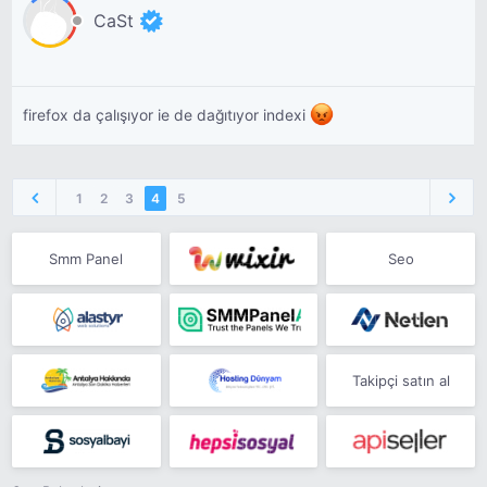
CaSt
firefox da çalışıyor ie de dağıtıyor indexi
1
2
3
4
5
Smm Panel
Seo
Takipçi satın al