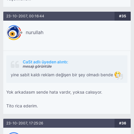
23-10-2007, 00:16:44
#35
nurullah
CaSt adlı üyeden alıntı:
mesajı görüntüle
yine sabit kaldı reklam değişen bir şey olmadı bende
Yok arkadasım sende hata vardır, yoksa calısıyor.
Tito rica ederim.
23-10-2007, 17:25:26
#36