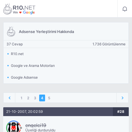
Adsense Yerleştirimi Hakkında
37 Cevap
1.736 Görüntülenme
R10.net
Google ve Arama Motorları
Google Adsense
1
2
3
4
5
21-10-2007, 20:02:59
#28
engelci19
Üyeliği durduruldu