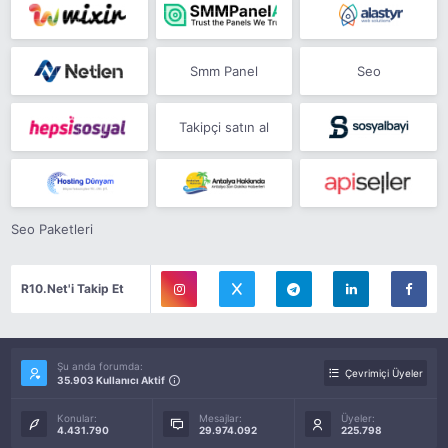
Smm Panel
Seo
Takipçi satın al
Seo Paketleri
R10.Net'i Takip Et
Şu anda forumda:
Çevrimiçi Üyeler
35.903 Kullanıcı Aktif
Konular:
Mesajlar:
Üyeler:
4.431.790
29.974.092
225.798