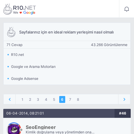
Sayfalarınız için en ideal reklam yerleşimi nasıl olmalı
71 Cevap
43.266 Görüntülenme
R10.net
Google ve Arama Motorları
Google Adsense
1
2
3
4
5
6
7
8
06-04-2014, 08:21:01
#46
SeoEngineer
Kimlik doğrulama veya yönetimden onay