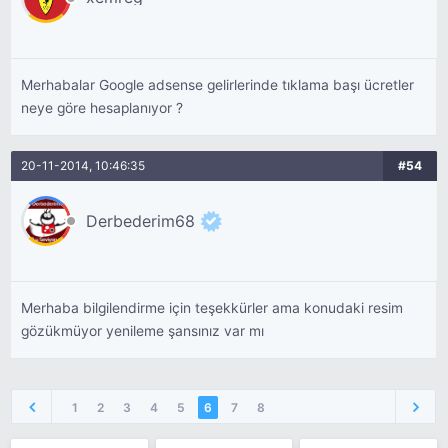
Merhabalar Google adsense gelirlerinde tıklama başı ücretler
neye göre hesaplanıyor ?
20-11-2014, 10:46:35
#54
Derbederim68
Merhaba bilgilendirme için teşekkürler ama konudaki resim
gözükmüyor yenileme şansınız var mı
1
2
3
4
5
6
7
8