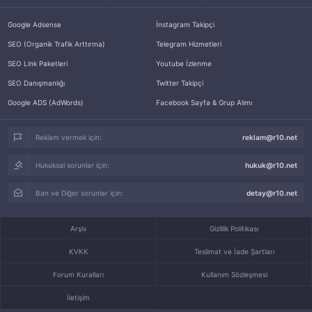
Google Adsense
İnstagram Takipçi
SEO (Organik Trafik Arttırma)
Telegram Hizmetleri
SEO Link Paketleri
Youtube İzlenme
SEO Danışmanlığı
Twitter Takipçi
Google ADS (AdWords)
Facebook Sayfa & Grup Alımı
Reklam vermek için:
reklam@r10.net
Hukuksal sorunlar için:
hukuk@r10.net
Ban ve Diğer sorunlar için:
detay@r10.net
Arşiv
Gizlilik Politikası
KVKK
Teslimat ve İade Şartları
Forum Kuralları
Kullanım Sözleşmesi
İletişim