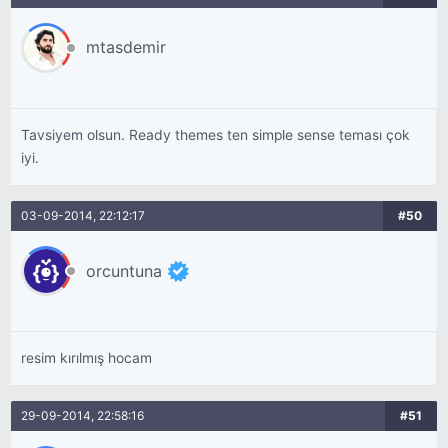
mtasdemir
Tavsiyem olsun. Ready themes ten simple sense teması çok
iyi.
03-09-2014, 22:12:17
#50
orcuntuna
resim kırılmış hocam
29-09-2014, 22:58:16
#51