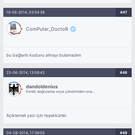
19-06-2014, 03:54:38
#47
ComPuter_DoctoR
bu bağlantı kodunu almayı bulamadım
23-06-2014, 13:06:42
#48
dandoldenius
Kimlik doğrulama veya yönetimden onay
bekliyor.
Açıklamalı yazı için teşekkürler.
04-08-2014, 17:36:05
#49